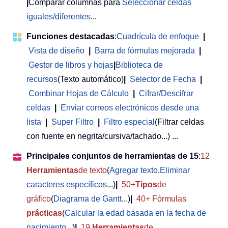
|
Comparar columnas para
Seleccionar celdas
iguales/diferentes
...
Funciones destacadas
:
Cuadrícula de enfoque
|
Vista de diseño
|
Barra de fórmulas mejorada
|
Gestor de libros y hojas
|
Biblioteca de
recursos
(Texto automático)
|
Selector de Fecha
|
Combinar Hojas de Cálculo
|
Cifrar/Descifrar
celdas
|
Enviar correos electrónicos desde una
lista
|
Super Filtro
|
Filtro especial
(Filtrar celdas
con fuente en negrita/cursiva/tachado...) ...
Principales conjuntos de herramientas de 15
:
12
Herramientas
de texto
(
Agregar texto
,
Eliminar
caracteres específicos
...)
|
50+
Tipos
de
gráfico
(
Diagrama de Gantt
...)
|
40+ Fórmulas
prácticas
(
Calcular la edad basada en la fecha de
nacimiento
...)
|
19
Herramientas
de