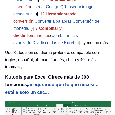
inserción
(
Insertar Código QR
,
Insertar imagen
desde ruta
...)
|
12
Herramientas
de
conversión
(
Convertir a palabras
,
Conversión de
moneda
...)
|
7
Combinar y
dividir
Herramientas
(
Combinar filas
avanzado
,
Dividir celdas de Excel
...)
|
... y mucho más
Use Kutools en su idioma preferido: compatible con
inglés, español, alemán, francés, chino y 40+ más
idiomas.¡
Kutools para Excel Ofrece más de 300
funciones,
asegurando que lo que necesita
esté a solo un clic...