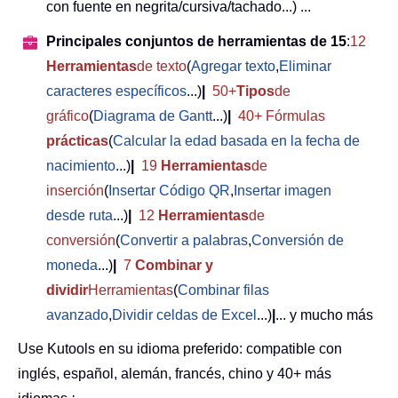
con fuente en negrita/cursiva/tachado...) ...
Principales conjuntos de herramientas de 15
:
12
Herramientas
de texto
(
Agregar texto
,
Eliminar
caracteres específicos
...)
|
50+
Tipos
de
gráfico
(
Diagrama de Gantt
...)
|
40+ Fórmulas
prácticas
(
Calcular la edad basada en la fecha de
nacimiento
...)
|
19
Herramientas
de
inserción
(
Insertar Código QR
,
Insertar imagen
desde ruta
...)
|
12
Herramientas
de
conversión
(
Convertir a palabras
,
Conversión de
moneda
...)
|
7
Combinar y
dividir
Herramientas
(
Combinar filas
avanzado
,
Dividir celdas de Excel
...)
|
... y mucho más
Use Kutools en su idioma preferido: compatible con
inglés, español, alemán, francés, chino y 40+ más