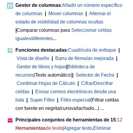
Gestor de columnas
:
Añadir un número específico
de columnas
|
Mover columnas
|
Alternar el
estado de visibilidad de columnas ocultas
|
Comparar columnas para
Seleccionar celdas
iguales/diferentes
...
Funciones destacadas
:
Cuadrícula de enfoque
|
Vista de diseño
|
Barra de fórmulas mejorada
|
Gestor de libros y hojas
|
Biblioteca de
recursos
(Texto automático)
|
Selector de Fecha
|
Combinar Hojas de Cálculo
|
Cifrar/Descifrar
celdas
|
Enviar correos electrónicos desde una
lista
|
Super Filtro
|
Filtro especial
(Filtrar celdas
con fuente en negrita/cursiva/tachado...) ...
Principales conjuntos de herramientas de 15
:
12
Herramientas
de texto
(
Agregar texto
,
Eliminar