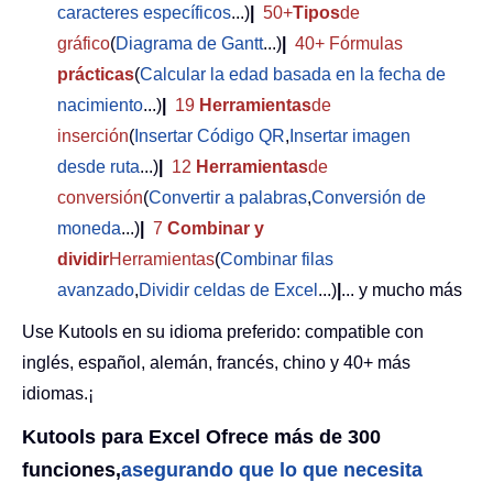
caracteres específicos
...)
|
50+
Tipos
de
gráfico
(
Diagrama de Gantt
...)
|
40+ Fórmulas
prácticas
(
Calcular la edad basada en la fecha de
nacimiento
...)
|
19
Herramientas
de
inserción
(
Insertar Código QR
,
Insertar imagen
desde ruta
...)
|
12
Herramientas
de
conversión
(
Convertir a palabras
,
Conversión de
moneda
...)
|
7
Combinar y
dividir
Herramientas
(
Combinar filas
avanzado
,
Dividir celdas de Excel
...)
|
... y mucho más
Use Kutools en su idioma preferido: compatible con
inglés, español, alemán, francés, chino y 40+ más
idiomas.¡
Kutools para Excel Ofrece más de 300
funciones,
asegurando que lo que necesita