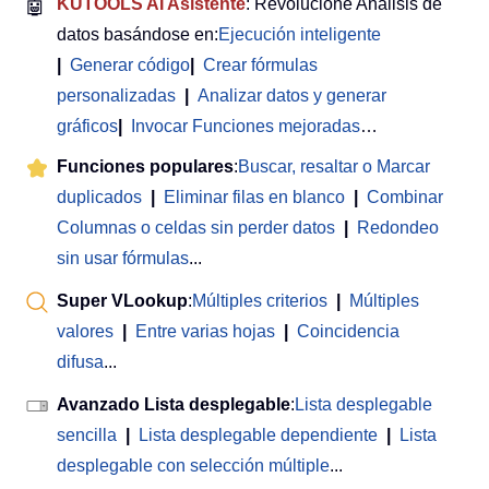
🤖
KUTOOLS AI Asistente
: Revolucione Análisis de
datos basándose en:
Ejecución inteligente
|
Generar código
|
Crear fórmulas
personalizadas
|
Analizar datos y generar
gráficos
|
Invocar Funciones mejoradas
…
Funciones populares
:
Buscar, resaltar o Marcar
duplicados
|
Eliminar filas en blanco
|
Combinar
Columnas o celdas sin perder datos
|
Redondeo
sin usar fórmulas
...
Super VLookup
:
Múltiples criterios
|
Múltiples
valores
|
Entre varias hojas
|
Coincidencia
difusa
...
Avanzado Lista desplegable
:
Lista desplegable
sencilla
|
Lista desplegable dependiente
|
Lista
desplegable con selección múltiple
...