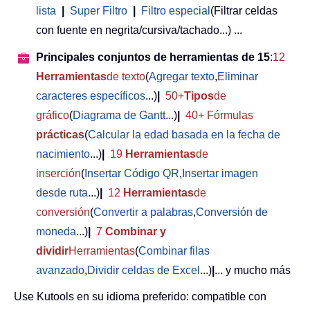
lista
|
Super Filtro
|
Filtro especial
(Filtrar celdas
con fuente en negrita/cursiva/tachado...) ...
Principales conjuntos de herramientas de 15
:
12
Herramientas
de texto
(
Agregar texto
,
Eliminar
caracteres específicos
...)
|
50+
Tipos
de
gráfico
(
Diagrama de Gantt
...)
|
40+ Fórmulas
prácticas
(
Calcular la edad basada en la fecha de
nacimiento
...)
|
19
Herramientas
de
inserción
(
Insertar Código QR
,
Insertar imagen
desde ruta
...)
|
12
Herramientas
de
conversión
(
Convertir a palabras
,
Conversión de
moneda
...)
|
7
Combinar y
dividir
Herramientas
(
Combinar filas
avanzado
,
Dividir celdas de Excel
...)
|
... y mucho más
Use Kutools en su idioma preferido: compatible con