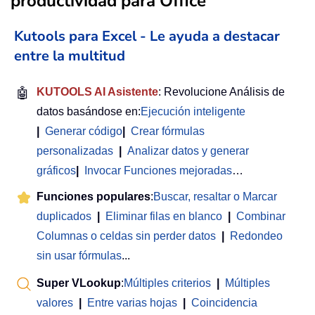
productividad para Office
Kutools para Excel - Le ayuda a destacar
entre la multitud
🤖
KUTOOLS AI Asistente
: Revolucione Análisis de
datos basándose en:
Ejecución inteligente
|
Generar código
|
Crear fórmulas
personalizadas
|
Analizar datos y generar
gráficos
|
Invocar Funciones mejoradas
…
Funciones populares
:
Buscar, resaltar o Marcar
duplicados
|
Eliminar filas en blanco
|
Combinar
Columnas o celdas sin perder datos
|
Redondeo
sin usar fórmulas
...
Super VLookup
:
Múltiples criterios
|
Múltiples
valores
|
Entre varias hojas
|
Coincidencia