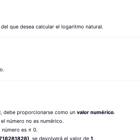
 del que desea calcular el logaritmo natural.
o.
LN, debe proporcionarse como un
valor numérico
.
 el número no es numérico.
l número es ≤ 0.
2,718281828)
, se devolverá el valor de
1
.