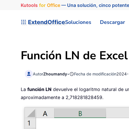
Kutools
for
Office
— Una solución, cinco potente
ExtendOffice
Soluciones
Descargar
Función LN de Excel
Autor
Zhoumandy
•
Fecha de modificación
2024-
La
función LN
devuelve el logaritmo natural de u
aproximadamente a 2,718281828459.