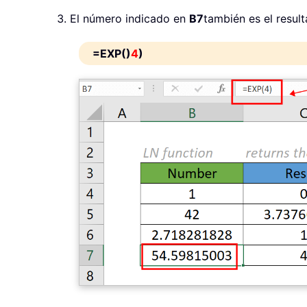
El número indicado en
B7
también es el resul
=EXP()
4
)