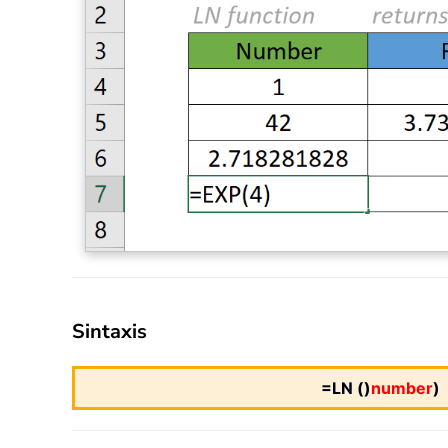
Sintaxis
=LN ()
number
)