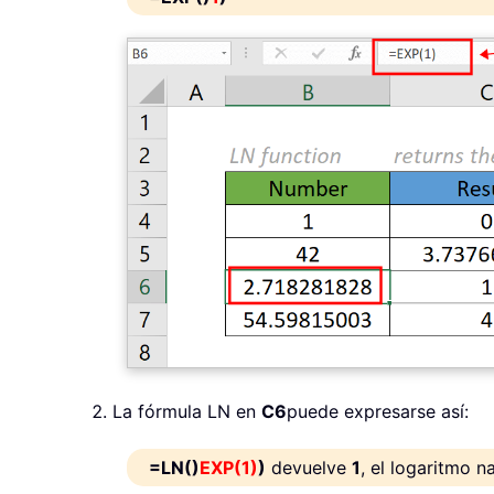
La fórmula LN en
C6
puede expresarse así:
=LN()
EXP(1)
)
devuelve
1
, el logaritmo n