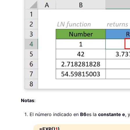
Notas
:
El número indicado en
B6
es la
constante e
, 
=EXP()
1
)