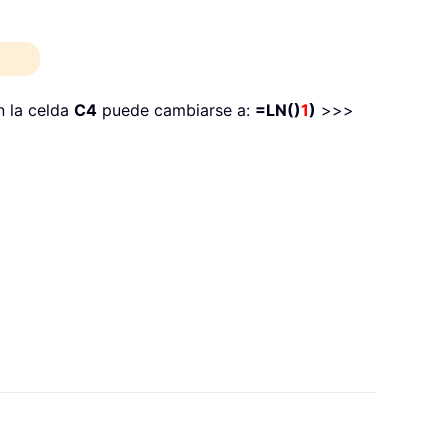
n la celda
C4
puede cambiarse a:
=LN()
1
)
>>>