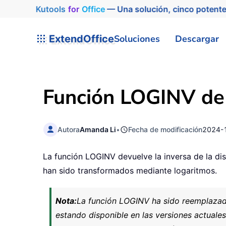
Kutools
for
Office
— Una solución, cinco potente
ExtendOffice
Soluciones
Descargar
Función LOGINV de
Autora
Amanda Li
•
Fecha de modificación
2024-
La función LOGINV devuelve la inversa de la dis
han sido transformados mediante logaritmos.
Nota:
La función LOGINV ha sido reemplazad
estando disponible en las versiones actuales 