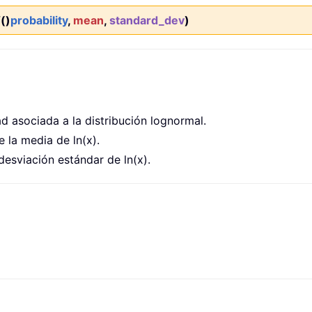
()
probability
,
mean
,
standard_dev
)
d asociada a la distribución lognormal.
e la media de ln(x).
desviación estándar de ln(x).