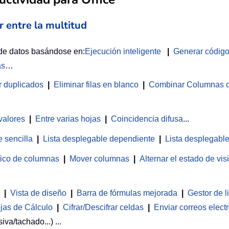
r entre la multitud
 de datos basándose en:
Ejecución inteligente
|
Generar códig
as
…
r duplicados
|
Eliminar filas en blanco
|
Combinar Columnas o 
valores
|
Entre varias hojas
|
Coincidencia difusa
...
 sencilla
|
Lista desplegable dependiente
|
Lista desplegable
fico de columnas
|
Mover columnas
|
Alternar el estado de vi
|
Vista de diseño
|
Barra de fórmulas mejorada
|
Gestor de l
jas de Cálculo
|
Cifrar/Descifrar celdas
|
Enviar correos elect
iva/tachado...) ...