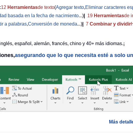
:
12
Herramientas
de texto
(
Agregar texto
,
Eliminar caracteres es
edad basada en la fecha de nacimiento
...)
|
19
Herramientas
de i
ir a palabras
,
Conversión de moneda
...)
|
7
Combinar y dividir
inglés, español, alemán, francés, chino y 40+ más idiomas.¡
iones,
asegurando que lo que necesita esté a solo un 
Más detall