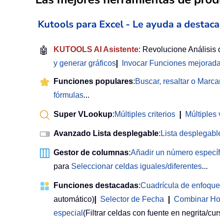
Kutools para Excel - Le ayuda a destaca
🤖
KUTOOLS AI Asistente
: Revolucione Análisis
y generar gráficos
|
Invocar Funciones mejorad
Funciones populares
:
Buscar, resaltar o Marca
fórmulas
...
Super VLookup
:
Múltiples criterios
|
Múltiples 
Avanzado Lista desplegable
:
Lista desplegable
Gestor de columnas
:
Añadir un número especí
para
Seleccionar celdas iguales/diferentes
...
Funciones destacadas
:
Cuadrícula de enfoque
automático)
|
Selector de Fecha
|
Combinar Ho
especial
(Filtrar celdas con fuente en negrita/curs