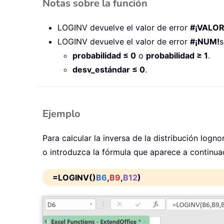
Notas sobre la función
LOGINV devuelve el valor de error
#¡VALOR
LOGINV devuelve el valor de error
#¡NUM!
s
probabilidad ≤ 0
o
probabilidad ≥ 1
.
desv_estándar ≤ 0
.
Ejemplo
Para calcular la inversa de la distribución logn
o introduzca la fórmula que aparece a continua
=LOGINV()
B6
,
B9
,
B12
)