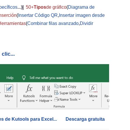
pecíficos
...)
|
50+
Tipos
de gráfico
(
Diagrama de
nserción
(
Insertar Código QR
,
Insertar imagen desde
Herramientas
(
Combinar filas avanzado
,
Dividir
clic...
es de Kutools para Excel...
Descarga gratuita