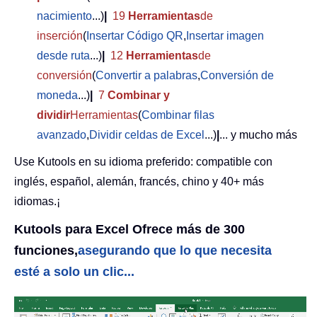
nacimiento
...)
|
19
Herramientas
de
inserción
(
Insertar Código QR
,
Insertar imagen
desde ruta
...)
|
12
Herramientas
de
conversión
(
Convertir a palabras
,
Conversión de
moneda
...)
|
7
Combinar y
dividir
Herramientas
(
Combinar filas
avanzado
,
Dividir celdas de Excel
...)
|
... y mucho más
Use Kutools en su idioma preferido: compatible con
inglés, español, alemán, francés, chino y 40+ más
idiomas.¡
Kutools para Excel Ofrece más de 300
funciones,
asegurando que lo que necesita
esté a solo un clic...