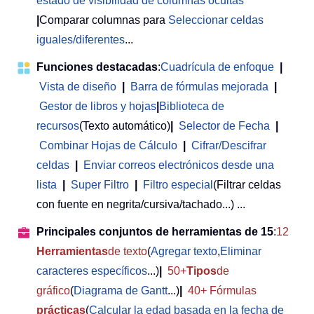
estado de visibilidad de columnas ocultas
|
Comparar columnas para
Seleccionar celdas
iguales/diferentes
...
Funciones destacadas
:
Cuadrícula de enfoque
|
Vista de diseño
|
Barra de fórmulas mejorada
|
Gestor de libros y hojas
|
Biblioteca de
recursos
(Texto automático)
|
Selector de Fecha
|
Combinar Hojas de Cálculo
|
Cifrar/Descifrar
celdas
|
Enviar correos electrónicos desde una
lista
|
Super Filtro
|
Filtro especial
(Filtrar celdas
con fuente en negrita/cursiva/tachado...) ...
Principales conjuntos de herramientas de 15
:
12
Herramientas
de texto
(
Agregar texto
,
Eliminar
caracteres específicos
...)
|
50+
Tipos
de
gráfico
(
Diagrama de Gantt
...)
|
40+ Fórmulas
prácticas
(
Calcular la edad basada en la fecha de