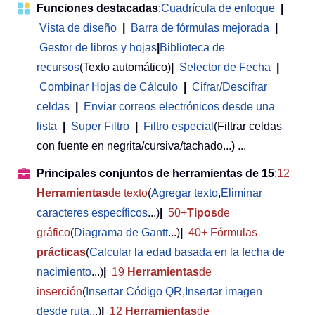
Funciones destacadas
:
Cuadrícula de enfoque
|
Vista de diseño
|
Barra de fórmulas mejorada
|
Gestor de libros y hojas
|
Biblioteca de
recursos
(Texto automático)
|
Selector de Fecha
|
Combinar Hojas de Cálculo
|
Cifrar/Descifrar
celdas
|
Enviar correos electrónicos desde una
lista
|
Super Filtro
|
Filtro especial
(Filtrar celdas
con fuente en negrita/cursiva/tachado...) ...
Principales conjuntos de herramientas de 15
:
12
Herramientas
de texto
(
Agregar texto
,
Eliminar
caracteres específicos
...)
|
50+
Tipos
de
gráfico
(
Diagrama de Gantt
...)
|
40+ Fórmulas
prácticas
(
Calcular la edad basada en la fecha de
nacimiento
...)
|
19
Herramientas
de
inserción
(
Insertar Código QR
,
Insertar imagen
desde ruta
...)
|
12
Herramientas
de