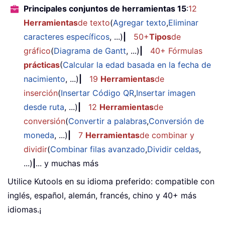
Principales conjuntos de herramientas 15
:
12
Herramientas
de texto
(
Agregar texto
,
Eliminar
caracteres específicos
, ...)
|
50+
Tipos
de
gráfico
(
Diagrama de Gantt
, ...)
|
40+ Fórmulas
prácticas
(
Calcular la edad basada en la fecha de
nacimiento
, ...)
|
19
Herramientas
de
inserción
(
Insertar Código QR
,
Insertar imagen
desde ruta
, ...)
|
12
Herramientas
de
conversión
(
Convertir a palabras
,
Conversión de
moneda
, ...)
|
7
Herramientas
de combinar y
dividir
(
Combinar filas avanzado
,
Dividir celdas
,
...)
|
... y muchas más
Utilice Kutools en su idioma preferido: compatible con
inglés, español, alemán, francés, chino y 40+ más
idiomas.¡