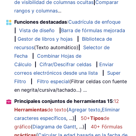
de visibilidad de columnas ocultas
|
Comparar
rangos y columnas
...
Funciones destacadas
:
Cuadrícula de enfoque
|
Vista de diseño
|
Barra de fórmulas mejorada
|
Gestor de libros y hojas
|
Biblioteca de
recursos
(Texto automático)
|
Selector de
Fecha
|
Combinar Hojas de
Cálculo
|
Cifrar/Descifrar celdas
|
Enviar
correos electrónicos desde una lista
|
Super
Filtro
|
Filtro especial
(Filtrar celdas con fuente
en negrita/cursiva/tachado...) ...
Principales conjuntos de herramientas 15
:
12
Herramientas
de texto
(
Agregar texto
,
Eliminar
caracteres específicos
, ...)
|
50+
Tipos
de
gráfico
(
Diagrama de Gantt
, ...)
|
40+ Fórmulas
prácticas
(
Calcular la edad basada en la fecha de