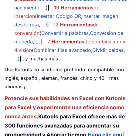
nacimiento
, ...)
|
19
Herramientas
de
inserción
(
Insertar Código QR
,
Insertar imagen
desde ruta
, ...)
|
12
Herramientas
de
conversión
(
Convertir a palabras
,
Conversión de
moneda
, ...)
|
7
Herramientas
de combinación y
división
(
Combinar filas avanzado
,
Dividir celdas
,
...)
|
...y muchas más
Use Kutools en su idioma preferido: compatible con
inglés, español, alemán, francés, chino y 40+ más
idiomas.¡
Potencie sus habilidades en Excel con Kutools
para Excel y experimente una eficiencia como
nunca antes.
Kutools para Excel ofrece más de
300 funciones avanzadas para aumentar su
productividad y Ahorrar tiempo.
Haga clic aquí