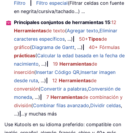
Filtro
|
Filtro especial
(Filtrar celdas con fuente
en negrita/cursiva/tachado...) ...
Principales conjuntos de herramientas 15
:
12
Herramientas
de texto
(
Agregar texto
,
Eliminar
caracteres específicos
, ...)
|
50+
Tipos
de
gráfico
(
Diagrama de Gantt
, ...)
|
40+ Fórmulas
prácticas
(
Calcular la edad basada en la fecha de
nacimiento
, ...)
|
19
Herramientas
de
inserción
(
Insertar Código QR
,
Insertar imagen
desde ruta
, ...)
|
12
Herramientas
de
conversión
(
Convertir a palabras
,
Conversión de
moneda
, ...)
|
7
Herramientas
de combinación y
división
(
Combinar filas avanzado
,
Dividir celdas
,
...)
|
...y muchas más
Use Kutools en su idioma preferido: compatible con
inglés, español, alemán, francés, chino y 40+ más