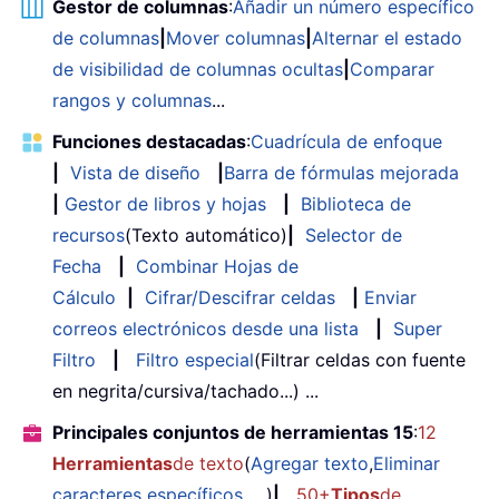
Gestor de columnas
:
Añadir un número específico
de columnas
|
Mover columnas
|
Alternar el estado
de visibilidad de columnas ocultas
|
Comparar
rangos y columnas
...
Funciones destacadas
:
Cuadrícula de enfoque
|
Vista de diseño
|
Barra de fórmulas mejorada
|
Gestor de libros y hojas
|
Biblioteca de
recursos
(Texto automático)
|
Selector de
Fecha
|
Combinar Hojas de
Cálculo
|
Cifrar/Descifrar celdas
|
Enviar
correos electrónicos desde una lista
|
Super
Filtro
|
Filtro especial
(Filtrar celdas con fuente
en negrita/cursiva/tachado...) ...
Principales conjuntos de herramientas 15
:
12
Herramientas
de texto
(
Agregar texto
,
Eliminar
caracteres específicos
, ...)
|
50+
Tipos
de