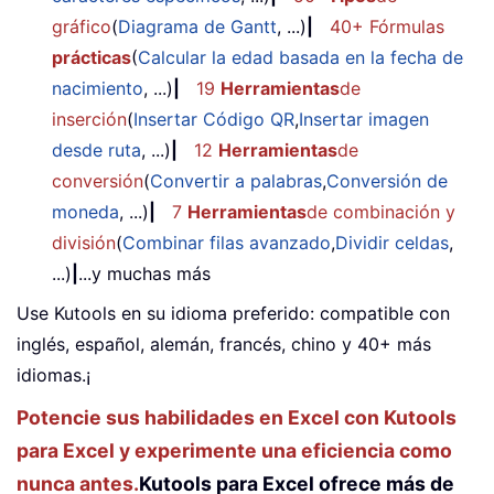
gráfico
(
Diagrama de Gantt
, ...)
|
40+ Fórmulas
prácticas
(
Calcular la edad basada en la fecha de
nacimiento
, ...)
|
19
Herramientas
de
inserción
(
Insertar Código QR
,
Insertar imagen
desde ruta
, ...)
|
12
Herramientas
de
conversión
(
Convertir a palabras
,
Conversión de
moneda
, ...)
|
7
Herramientas
de combinación y
división
(
Combinar filas avanzado
,
Dividir celdas
,
...)
|
...y muchas más
Use Kutools en su idioma preferido: compatible con
inglés, español, alemán, francés, chino y 40+ más
idiomas.¡
Potencie sus habilidades en Excel con Kutools
para Excel y experimente una eficiencia como
nunca antes.
Kutools para Excel ofrece más de