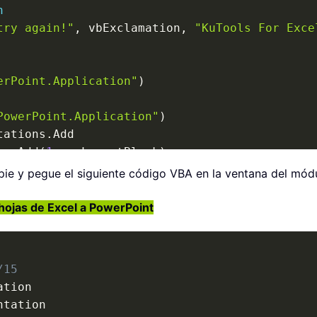
n
try again!"
,
 vbExclamation
,
"KuTools For Exce
erPoint.Application"
)
PowerPoint.Application"
)
tations
.
Add

es
.
Add
(
1
,
 ppLayoutBlank
)
opie y pegue el siguiente código VBA en la ventana del mód
nt 
>
0
Then
vePresentation

hojas de Excel a PowerPoint
0
Then
p
.
ActiveWindow
.
View
.
Slide
.
SlideIndex

Slides
(
xActiveSlideNow
)
/15
Slides
.
Add
(
1
,
 ppLayoutBlank
)