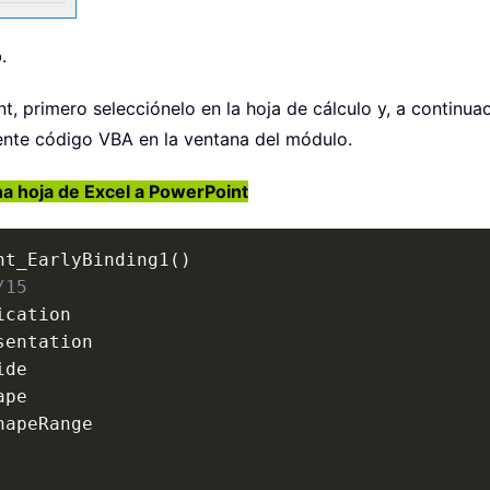
o
.
t, primero selecciónelo en la hoja de cálculo y, a continua
ente código VBA en la ventana del módulo.
a hoja de Excel a PowerPoint
nt_EarlyBinding1
(
)
/15
ication

sentation

de

pe

hapeRange
