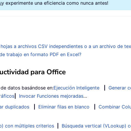
a
¡y experimente una eficiencia como nunca antes!
rt
.
Chart
)
rkbook
.
Charts

hojas a archivos CSV independientes o a un archivo de tex
 de trabajo en formato PDF en Excel?
ctividad para Office
ied successfully to the new presentation!"
,
 v
s de datos basándose en:
Ejecución Inteligente
|
Generar c
 Chart
)
ráficos
|
Invocar Funciones mejoradas
…
ar duplicados
|
Eliminar filas en blanco
|
Combinar Colu
tle
.
Text

 con múltiples criterios
|
Búsqueda vertical (VLookup) co