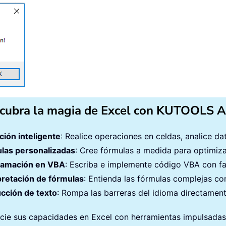
entations
.
Add

ides
.
Add
(
1
,
 ppLayoutBlank
)
.
Count 
>
0
Then
ActivePresentation

nt 
>
0
Then
ptApp
.
ActiveWindow
.
View
.
Slide
.
SlideIndex

res
.
Slides
(
xActiveSlideNow
)
cubra la magia de Excel con KUTOOLS A
res
.
Slides
.
Add
(
1
,
 ppLayoutBlank
)
ción inteligente
: Realice operaciones en celdas, analice d
las personalizadas
: Cree fórmulas a medida para optimizar
Presentations
.
Add

ramación en VBA
: Escriba e implemente código VBA con fa
s
.
Slides
.
Add
(
1
,
 ppLayoutBlank
)
pretación de fórmulas
: Entienda las fórmulas complejas con
cción de texto
: Rompa las barreras del idioma directament
rkbook
.
Worksheets

cie sus capacidades en Excel con herramientas impulsadas po
et
.
ChartObjects
