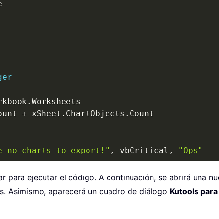
entations
.
Add

ides
.
Add
(
1
,
 ppLayoutBlank
)
ger
rkbook
.
Worksheets

pes
.
Count
)
ount 
+
 xSheet
.
ChartObjects
.
Count

ge
(
pptShape
.
Name
)
e no charts to export!"
,
 vbCritical
,
"Ops"
e
e
ar para ejecutar el código. A continuación, se abrirá una n
owerPoint.Application"
)
os. Asimismo, aparecerá un cuadro de diálogo
Kutools para
(
"PowerPoint.Application"
)