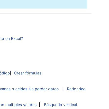
to en Excel?
bInformation
,
"KuTools For Excel"
ódigo
|
Crear fórmulas
mnas o celdas sin perder datos
|
Redondeo
n múltiples valores
|
Búsqueda vertical