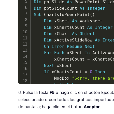
Dim
 pptSlide 
As
 PowerPoint
.
Else
Dim
 pptSlideCount 
As
Integer
Set
 pptPres 
=
 pptApp
.
Pres
Sub
 ChartsToPowerPoint
(
)
Set
 pptSlide 
=
 pptPres
.
Sl
Dim
 xSheet 
As
 Worksheet

End
If
Dim
 xChartsCount 
As
Integer
End
If
Dim
 xChart 
As
Object
  ActiveChart
.
ChartArea
.
Copy

Dim
 xActiveSlideNow 
As
Inte
With
 pptSlide

On
Error
Resume
Next
.
Shapes
.
Paste

For
Each
 xSheet 
In
 ActiveWo
Set
 pptShape 
=
.
Shapes
(
.
Sha
        xChartsCount 
=
 xChartsC
Set
 pptShpRng 
=
.
Shapes
.
Ran
Next
 xSheet

End
With
If
 xChartsCount 
=
0
Then
With
 pptShpRng

        MsgBox 
"Sorry, there ar
.
Align msoAlignCenters
,
Tru
Exit
Sub
.
Align msoAlignMiddles
,
Tru
End
If
6. Pulse la tecla
F5
o haga clic en el botón Ejecut
End
With
Set
 pptApp 
=
 GetObject
(
,
"P
seleccionado o con todos los gráficos importad
  pptShpRng
.
Select
If
 pptApp 
Is
Nothing
Then
End
Sub
de pantalla; haga clic en el botón
Aceptar
.
Set
 pptApp 
=
 CreateObject