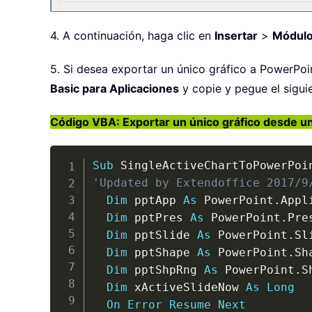
4. A continuación, haga clic en
Insertar
>
Módul
5. Si desea exportar un único gráfico a PowerPoin
Basic para Aplicaciones
y copie y pegue el sigui
Código VBA: Exportar un único gráfico desde un
Sub
 SingleActiveChartToPowerPoi
'Updated by Extendoffice 2017/9
Dim
 pptApp 
As
 PowerPoint
.
Appl
Dim
 pptPres 
As
 PowerPoint
.
Pre
Dim
 pptSlide 
As
 PowerPoint
.
Sli
Dim
 pptShape 
As
 PowerPoint
.
Sha
Dim
 pptShpRng 
As
 PowerPoint
.
S
Dim
 xActiveSlideNow 
As
Long
On
Error
Resume
Next