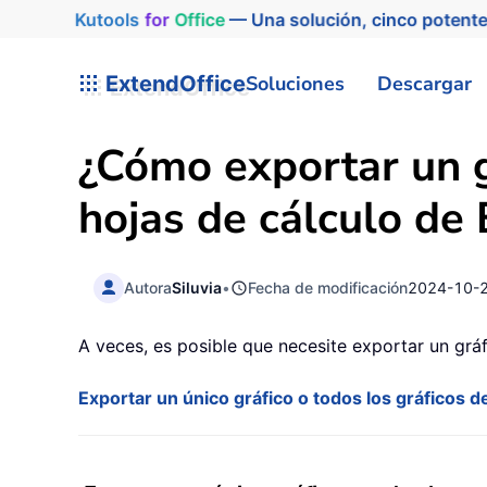
Kutools
for
Office
— Una solución, cinco potente
ExtendOffice
Soluciones
Descargar
¿Cómo exportar un gr
hojas de cálculo de
Autora
Siluvia
•
Fecha de modificación
2024-10-
A veces, es posible que necesite exportar un grá
Exportar un único gráfico o todos los gráficos