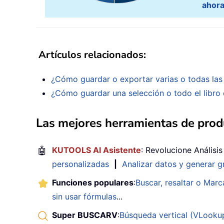
ahor
Call
 pptFormat
(
xCha
Next
 xChart

Next
 xSheet

For
Each
 xChart 
In
 ActiveWo
Artículos relacionados:
Call
 pptFormat
(
xChart
)
Next
 xChart

¿Cómo guardar o exportar varias o todas las 
¿Cómo guardar una selección o todo el libro
Set
 pptSlide 
=
Nothing
Set
 pptPres 
=
Nothing
Set
 pptApp 
=
Nothing
Las mejores herramientas de produ
    MsgBox 
"The charts were cop
End
Sub
🤖
KUTOOLS AI Asistente
: Revolucione Análisi
Private
Sub
 pptFormat
(
xChart 
As
personalizadas
|
Analizar datos y generar g
Dim
 xCharTiTle 
As
String
Dim
 I 
As
Integer
Funciones populares
:
Buscar, resaltar o Marc
On
Error
Resume
Next
sin usar fórmulas
...
    xCharTiTle 
=
 xChart
.
ChartTi
Super BUSCARV
:
Búsqueda vertical (VLookup)
    xChart
.
ChartArea
.
Copy
