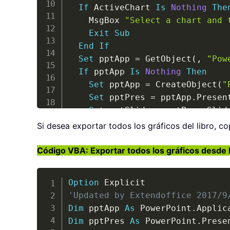
If
 ActiveChart 
Is
Nothing
The
    MsgBox 
"Select a chart and 
Exit
Sub
End
If
Set
 pptApp 
=
 GetObject
(
,
"Pow
If
 pptApp 
Is
Nothing
Then
Set
 pptApp 
=
 CreateObject
(
"
Set
 pptPres 
=
 pptApp
.
Presen
Set
 pptSlide 
=
 pptPres
.
Slid
Else
Si desea exportar todos los gráficos del libro, c
If
 pptApp
.
Presentations
.
Cou
Set
 pptPres 
=
 pptApp
.
Acti
Código VBA: Exportar todos los gráficos desde 
If
 pptPres
.
Slides
.
Count 
>
        xActiveSlideNow 
=
 pptAp
Option
Set
 pptSlide 
=
 pptPres
.
'Updated by Extendoffice 2017/9
Else
Dim
 pptApp 
As
 PowerPoint
.
Set
 pptSlide 
=
 pptPres
.
Dim
 pptPres 
As
 PowerPoint
.
End
If