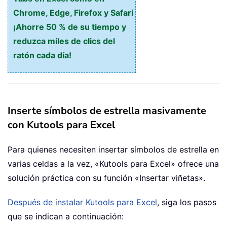
Chrome, Edge, Firefox y Safari
¡Ahorre 50 % de su tiempo y
reduzca miles de clics del
ratón cada día!
Inserte símbolos de estrella masivamente
con Kutools para Excel
Para quienes necesiten insertar símbolos de estrella en
varias celdas a la vez, «Kutools para Excel» ofrece una
solución práctica con su función «Insertar viñetas».
Después de instalar Kutools para Excel
, siga los pasos
que se indican a continuación: