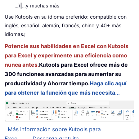
...)
|
...y muchas más
Use Kutools en su idioma preferido: compatible con
inglés, español, alemán, francés, chino y 40+ más
idiomas.¡
Potencie sus habilidades en Excel con Kutools
para Excel y experimente una eficiencia como
nunca antes.
Kutools para Excel ofrece más de
300 funciones avanzadas para aumentar su
productividad y Ahorrar tiempo.
Haga clic aquí
para obtener la función que más necesita...
Más información sobre Kutools para
Excel...
Descarga gratuita...