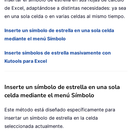
de Excel, adaptándose a distintas necesidades: ya sea
en una sola celda o en varias celdas al mismo tiempo.
Inserte un símbolo de estrella en una sola celda
mediante el menú Símbolo
Inserte símbolos de estrella masivamente con
Kutools para Excel
Inserte un símbolo de estrella en una sola
celda mediante el menú Símbolo
Este método está diseñado específicamente para
insertar un símbolo de estrella en la celda
seleccionada actualmente.