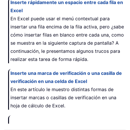
Inserte rápidamente un espacio entre cada fila en
Excel
En Excel puede usar el menú contextual para
insertar una fila encima de la fila activa, pero ¿sabe
cómo insertar filas en blanco entre cada una, como
se muestra en la siguiente captura de pantalla? A
continuación, le presentamos algunos trucos para
realizar esta tarea de forma rápida.
Inserte una marca de verificación o una casilla de
verificación en una celda de Excel
En este artículo le muestro distintas formas de
insertar marcas o casillas de verificación en una
hoja de cálculo de Excel.