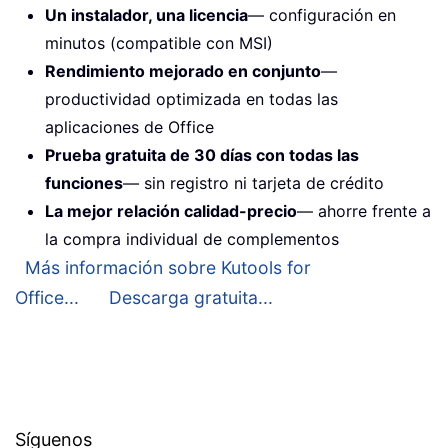
Un instalador, una licencia
— configuración en
minutos (compatible con MSI)
Rendimiento mejorado en conjunto
—
productividad optimizada en todas las
aplicaciones de Office
Prueba gratuita de 30 días con todas las
funciones
— sin registro ni tarjeta de crédito
La mejor relación calidad-precio
— ahorre frente a
la compra individual de complementos
Más información sobre Kutools for
Office...
Descarga gratuita...
Síguenos