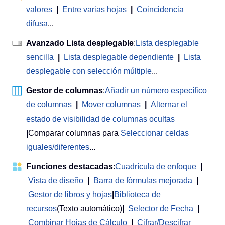
valores
|
Entre varias hojas
|
Coincidencia
difusa
...
Avanzado Lista desplegable
:
Lista desplegable
sencilla
|
Lista desplegable dependiente
|
Lista
desplegable con selección múltiple
...
Gestor de columnas
:
Añadir un número específico
de columnas
|
Mover columnas
|
Alternar el
estado de visibilidad de columnas ocultas
|
Comparar columnas para
Seleccionar celdas
iguales/diferentes
...
Funciones destacadas
:
Cuadrícula de enfoque
|
Vista de diseño
|
Barra de fórmulas mejorada
|
Gestor de libros y hojas
|
Biblioteca de
recursos
(Texto automático)
|
Selector de Fecha
|
Combinar Hojas de Cálculo
|
Cifrar/Descifrar