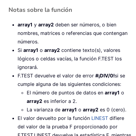
Notas sobre la función
array1
y
array2
deben ser números, o bien
nombres, matrices o referencias que contengan
números.
Si
array1
o
array2
contiene texto(s), valores
lógicos o celdas vacías, la función F.TEST los
ignorará.
F.TEST devuelve el valor de error
#¡DIV/0!
si se
cumple alguna de las siguientes condiciones:
El número de puntos de datos en
array1
o
array2
es inferior a 2.
La varianza de
array1
o
array2
es 0 (cero).
El valor devuelto por la función
LINEST
difiere
del valor de la prueba F proporcionado por
F.TEST
.
LINEST
devuelve la estadística F, mientras