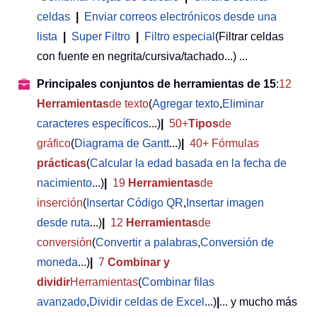
celdas
|
Enviar correos electrónicos desde una
lista
|
Super Filtro
|
Filtro especial
(Filtrar celdas
con fuente en negrita/cursiva/tachado...) ...
Principales conjuntos de herramientas de 15
:
12
Herramientas
de texto
(
Agregar texto
,
Eliminar
caracteres específicos
...)
|
50+
Tipos
de
gráfico
(
Diagrama de Gantt
...)
|
40+ Fórmulas
prácticas
(
Calcular la edad basada en la fecha de
nacimiento
...)
|
19
Herramientas
de
inserción
(
Insertar Código QR
,
Insertar imagen
desde ruta
...)
|
12
Herramientas
de
conversión
(
Convertir a palabras
,
Conversión de
moneda
...)
|
7
Combinar y
dividir
Herramientas
(
Combinar filas
avanzado
,
Dividir celdas de Excel
...)
|
... y mucho más