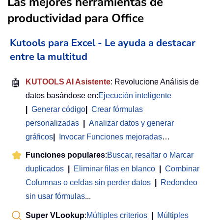
Las mejores herramientas de
productividad para Office
Kutools para Excel - Le ayuda a destacar
entre la multitud
🤖
KUTOOLS AI Asistente
: Revolucione Análisis de
datos basándose en:
Ejecución inteligente
|
Generar código
|
Crear fórmulas
personalizadas
|
Analizar datos y generar
gráficos
|
Invocar Funciones mejoradas
…
Funciones populares
:
Buscar, resaltar o Marcar
duplicados
|
Eliminar filas en blanco
|
Combinar
Columnas o celdas sin perder datos
|
Redondeo
sin usar fórmulas
...
Super VLookup
:
Múltiples criterios
|
Múltiples