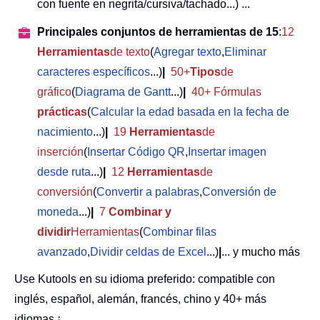
con fuente en negrita/cursiva/tachado...) ...
Principales conjuntos de herramientas de 15
:
12
Herramientas
de texto
(
Agregar texto
,
Eliminar
caracteres específicos
...)
|
50+
Tipos
de
gráfico
(
Diagrama de Gantt
...)
|
40+ Fórmulas
prácticas
(
Calcular la edad basada en la fecha de
nacimiento
...)
|
19
Herramientas
de
inserción
(
Insertar Código QR
,
Insertar imagen
desde ruta
...)
|
12
Herramientas
de
conversión
(
Convertir a palabras
,
Conversión de
moneda
...)
|
7
Combinar y
dividir
Herramientas
(
Combinar filas
avanzado
,
Dividir celdas de Excel
...)
|
... y mucho más
Use Kutools en su idioma preferido: compatible con
inglés, español, alemán, francés, chino y 40+ más
idiomas.¡