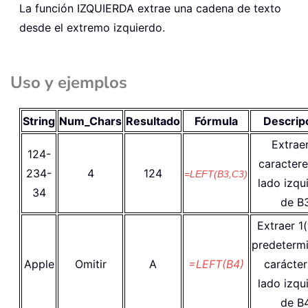
La función IZQUIERDA extrae una cadena de texto
desde el extremo izquierdo.
Uso y ejemplos
String
Num_Chars
Resultado
Fórmula
Descrip
Extrae
124-
caractere
234-
4
124
=LEFT(B3,C3)
lado izqu
34
de B
Extraer 1(
predeterm
Apple
Omitir
A
=LEFT(B4)
carácter
lado izqu
de B