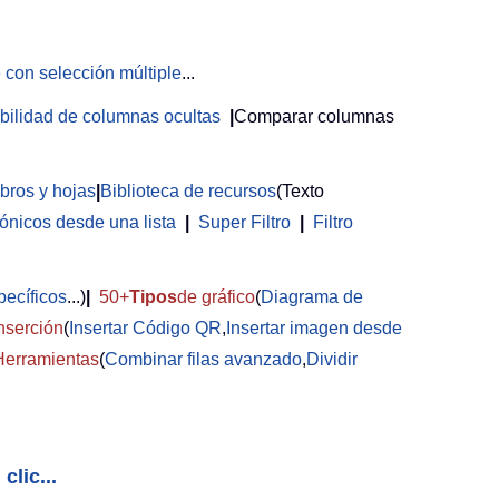
 con selección múltiple
...
sibilidad de columnas ocultas
|
Comparar columnas
ibros y hojas
|
Biblioteca de recursos
(Texto
rónicos desde una lista
|
Super Filtro
|
Filtro
pecíficos
...)
|
50+
Tipos
de gráfico
(
Diagrama de
nserción
(
Insertar Código QR
,
Insertar imagen desde
Herramientas
(
Combinar filas avanzado
,
Dividir
clic...