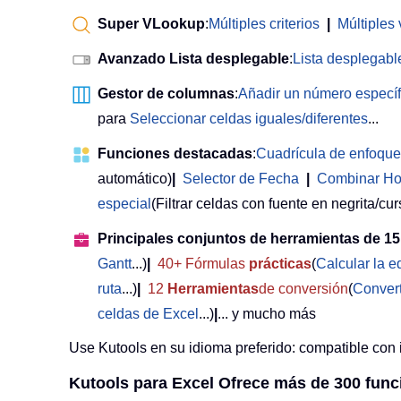
Super VLookup
:
Múltiples criterios
|
Múltiples 
Avanzado Lista desplegable
:
Lista desplegable
Gestor de columnas
:
Añadir un número especí
para
Seleccionar celdas iguales/diferentes
...
Funciones destacadas
:
Cuadrícula de enfoque
automático)
|
Selector de Fecha
|
Combinar Ho
especial
(Filtrar celdas con fuente en negrita/curs
Principales conjuntos de herramientas de 15
Gantt
...)
|
40+ Fórmulas
prácticas
(
Calcular la 
ruta
...)
|
12
Herramientas
de conversión
(
Convert
celdas de Excel
...)
|
... y mucho más
Use Kutools en su idioma preferido: compatible con 
Kutools para Excel Ofrece más de 300 func