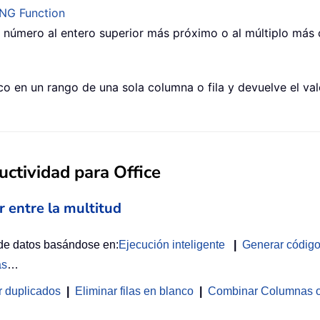
ING Function
número al entero superior más próximo o al múltiplo más c
co en un rango de una sola columna o fila y devuelve el va
ctividad para Office
r entre la multitud
 de datos basándose en:
Ejecución inteligente
|
Generar códig
as
…
r duplicados
|
Eliminar filas en blanco
|
Combinar Columnas o 