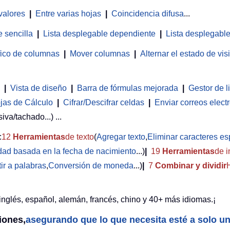
valores
|
Entre varias hojas
|
Coincidencia difusa
...
 sencilla
|
Lista desplegable dependiente
|
Lista desplegable
fico de columnas
|
Mover columnas
|
Alternar el estado de vi
|
Vista de diseño
|
Barra de fórmulas mejorada
|
Gestor de l
jas de Cálculo
|
Cifrar/Descifrar celdas
|
Enviar correos elect
iva/tachado...) ...
:
12
Herramientas
de texto
(
Agregar texto
,
Eliminar caracteres es
edad basada en la fecha de nacimiento
...)
|
19
Herramientas
de i
ir a palabras
,
Conversión de moneda
...)
|
7
Combinar y dividir
inglés, español, alemán, francés, chino y 40+ más idiomas.¡
iones,
asegurando que lo que necesita esté a solo un 