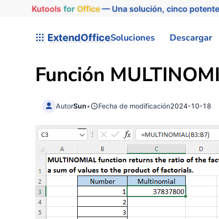
Kutools
for
Office
— Una solución, cinco potente
ExtendOffice
Soluciones
Descargar
Función MULTINOMI
Autor
Sun
•
Fecha de modificación
2024-10-18