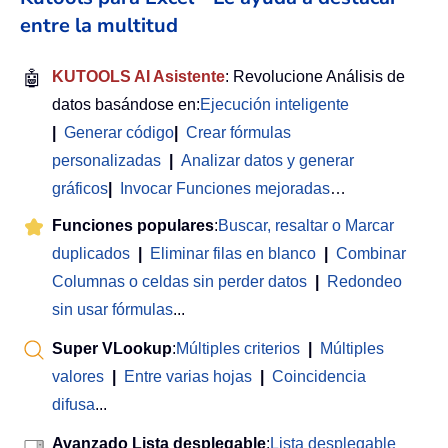
entre la multitud
🤖
KUTOOLS AI Asistente
: Revolucione Análisis de
datos basándose en:
Ejecución inteligente
|
Generar código
|
Crear fórmulas
personalizadas
|
Analizar datos y generar
gráficos
|
Invocar Funciones mejoradas
…
Funciones populares
:
Buscar, resaltar o Marcar
duplicados
|
Eliminar filas en blanco
|
Combinar
Columnas o celdas sin perder datos
|
Redondeo
sin usar fórmulas
...
Super VLookup
:
Múltiples criterios
|
Múltiples
valores
|
Entre varias hojas
|
Coincidencia
difusa
...
Avanzado Lista desplegable
:
Lista desplegable