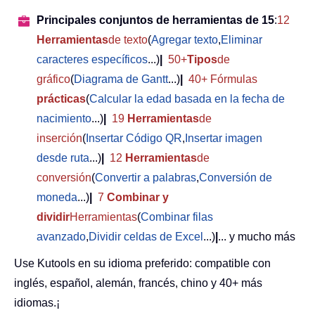
Principales conjuntos de herramientas de 15
:
12
Herramientas
de texto
(
Agregar texto
,
Eliminar
caracteres específicos
...)
|
50+
Tipos
de
gráfico
(
Diagrama de Gantt
...)
|
40+ Fórmulas
prácticas
(
Calcular la edad basada en la fecha de
nacimiento
...)
|
19
Herramientas
de
inserción
(
Insertar Código QR
,
Insertar imagen
desde ruta
...)
|
12
Herramientas
de
conversión
(
Convertir a palabras
,
Conversión de
moneda
...)
|
7
Combinar y
dividir
Herramientas
(
Combinar filas
avanzado
,
Dividir celdas de Excel
...)
|
... y mucho más
Use Kutools en su idioma preferido: compatible con
inglés, español, alemán, francés, chino y 40+ más
idiomas.¡