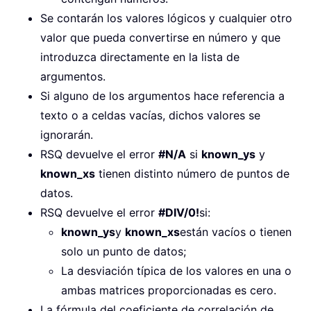
Se contarán los valores lógicos y cualquier otro
valor que pueda convertirse en número y que
introduzca directamente en la lista de
argumentos.
Si alguno de los argumentos hace referencia a
texto o a celdas vacías, dichos valores se
ignorarán.
RSQ devuelve el error
#N/A
si
known_ys
y
known_xs
tienen distinto número de puntos de
datos.
RSQ devuelve el error
#DIV/0!
si:
known_ys
y
known_xs
están vacíos o tienen
solo un punto de datos;
La desviación típica de los valores en una o
ambas matrices proporcionadas es cero.
La fórmula del coeficiente de correlación de