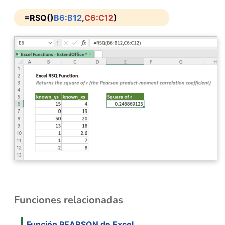
=RSQ()
B6:B12
,
C6:C12
)
Funciones relacionadas
Función PEARSON de Excel