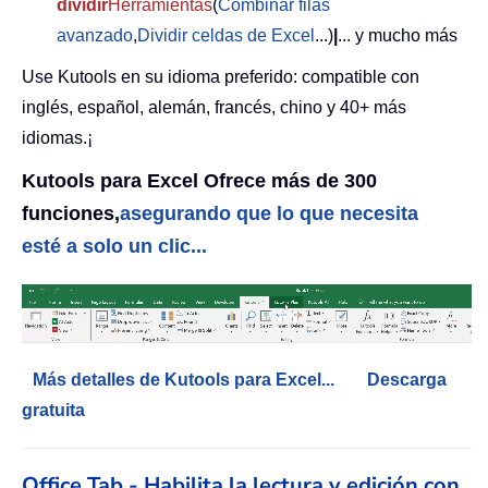
dividir
Herramientas
(
Combinar filas
avanzado
,
Dividir celdas de Excel
...)
|
... y mucho más
Use Kutools en su idioma preferido: compatible con
inglés, español, alemán, francés, chino y 40+ más
idiomas.¡
Kutools para Excel Ofrece más de 300
funciones,
asegurando que lo que necesita
esté a solo un clic...
Más detalles de Kutools para Excel...
Descarga
gratuita
Office Tab - Habilita la lectura y edición con