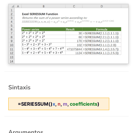
Sintaxis
=SERIESSUM()
x
,
n
,
m
,
coefficients
)
Argumentos