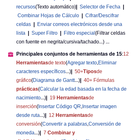
recursos
(Texto automático)
|
Selector de Fecha
|
Combinar Hojas de Cálculo
|
Cifrar/Descifrar
celdas
|
Enviar correos electrónicos desde una
lista
|
Super Filtro
|
Filtro especial
(Filtrar celdas
con fuente en negrita/cursiva/tachado...) ...
Principales conjuntos de herramientas de 15
:
12
Herramientas
de texto
(
Agregar texto
,
Eliminar
caracteres específicos
...)
|
50+
Tipos
de
gráfico
(
Diagrama de Gantt
...)
|
40+ Fórmulas
prácticas
(
Calcular la edad basada en la fecha de
nacimiento
...)
|
19
Herramientas
de
inserción
(
Insertar Código QR
,
Insertar imagen
desde ruta
...)
|
12
Herramientas
de
conversión
(
Convertir a palabras
,
Conversión de
moneda
...)
|
7
Combinar y