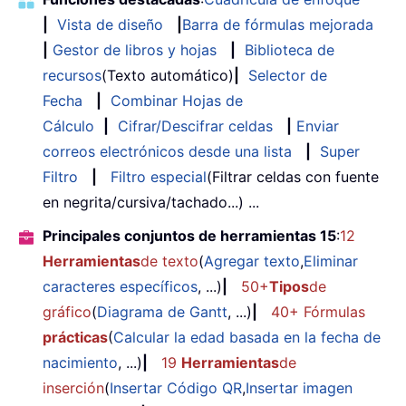
|
Vista de diseño
|
Barra de fórmulas mejorada
|
Gestor de libros y hojas
|
Biblioteca de
recursos
(Texto automático)
|
Selector de
Fecha
|
Combinar Hojas de
Cálculo
|
Cifrar/Descifrar celdas
|
Enviar
correos electrónicos desde una lista
|
Super
Filtro
|
Filtro especial
(Filtrar celdas con fuente
en negrita/cursiva/tachado...) ...
Principales conjuntos de herramientas 15
:
12
Herramientas
de texto
(
Agregar texto
,
Eliminar
caracteres específicos
, ...)
|
50+
Tipos
de
gráfico
(
Diagrama de Gantt
, ...)
|
40+ Fórmulas
prácticas
(
Calcular la edad basada en la fecha de
nacimiento
, ...)
|
19
Herramientas
de
inserción
(
Insertar Código QR
,
Insertar imagen