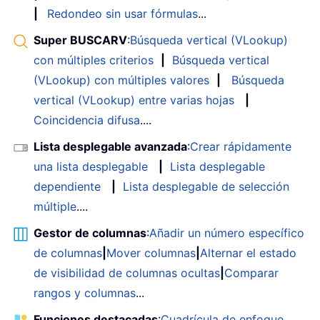
|
Redondeo sin usar fórmulas
...
Super BUSCARV
:
Búsqueda vertical (VLookup)
con múltiples criterios
|
Búsqueda vertical
(VLookup) con múltiples valores
|
Búsqueda
vertical (VLookup) entre varias hojas
|
Coincidencia difusa
....
Lista desplegable avanzada
:
Crear rápidamente
una lista desplegable
|
Lista desplegable
dependiente
|
Lista desplegable de selección
múltiple
....
Gestor de columnas
:
Añadir un número específico
de columnas
|
Mover columnas
|
Alternar el estado
de visibilidad de columnas ocultas
|
Comparar
rangos y columnas
...
Funciones destacadas
:
Cuadrícula de enfoque