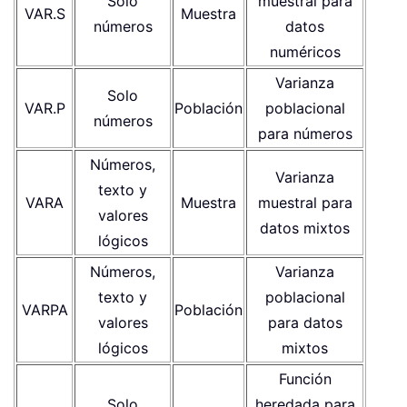
Solo
muestral para
VAR.S
Muestra
números
datos
numéricos
Varianza
Solo
VAR.P
Población
poblacional
números
para números
Números,
Varianza
texto y
VARA
Muestra
muestral para
valores
datos mixtos
lógicos
Números,
Varianza
texto y
poblacional
VARPA
Población
valores
para datos
lógicos
mixtos
Función
Solo
heredada para