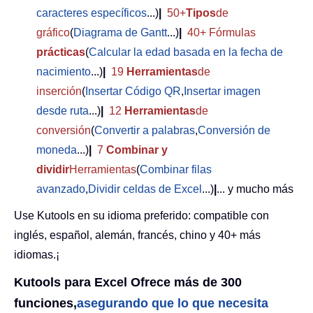
caracteres específicos
...)
|
50+
Tipos
de
gráfico
(
Diagrama de Gantt
...)
|
40+ Fórmulas
prácticas
(
Calcular la edad basada en la fecha de
nacimiento
...)
|
19
Herramientas
de
inserción
(
Insertar Código QR
,
Insertar imagen
desde ruta
...)
|
12
Herramientas
de
conversión
(
Convertir a palabras
,
Conversión de
moneda
...)
|
7
Combinar y
dividir
Herramientas
(
Combinar filas
avanzado
,
Dividir celdas de Excel
...)
|
... y mucho más
Use Kutools en su idioma preferido: compatible con
inglés, español, alemán, francés, chino y 40+ más
idiomas.¡
Kutools para Excel Ofrece más de 300
funciones,
asegurando que lo que necesita