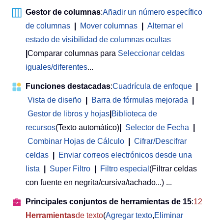
Gestor de columnas
:
Añadir un número específico
de columnas
|
Mover columnas
|
Alternar el
estado de visibilidad de columnas ocultas
|
Comparar columnas para
Seleccionar celdas
iguales/diferentes
...
Funciones destacadas
:
Cuadrícula de enfoque
|
Vista de diseño
|
Barra de fórmulas mejorada
|
Gestor de libros y hojas
|
Biblioteca de
recursos
(Texto automático)
|
Selector de Fecha
|
Combinar Hojas de Cálculo
|
Cifrar/Descifrar
celdas
|
Enviar correos electrónicos desde una
lista
|
Super Filtro
|
Filtro especial
(Filtrar celdas
con fuente en negrita/cursiva/tachado...) ...
Principales conjuntos de herramientas de 15
:
12
Herramientas
de texto
(
Agregar texto
,
Eliminar