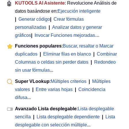
🤖
KUTOOLS AI Asistente
: Revolucione Análisis de
datos basándose en:
Ejecución inteligente
|
Generar código
|
Crear fórmulas
personalizadas
|
Analizar datos y generar
gráficos
|
Invocar Funciones mejoradas
…
Funciones populares
:
Buscar, resaltar o Marcar
duplicados
|
Eliminar filas en blanco
|
Combinar
Columnas o celdas sin perder datos
|
Redondeo
sin usar fórmulas
...
Super VLookup
:
Múltiples criterios
|
Múltiples
valores
|
Entre varias hojas
|
Coincidencia
difusa
...
Avanzado Lista desplegable
:
Lista desplegable
sencilla
|
Lista desplegable dependiente
|
Lista
desplegable con selección múltiple
...