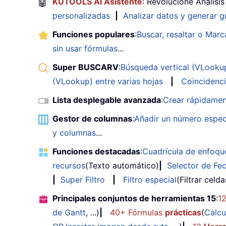
🤖
KUTOOLS AI Asistente
: Revolucione Análisi
personalizadas
|
Analizar datos y generar g
Funciones populares
:
Buscar, resaltar o Marc
sin usar fórmulas
...
Super BUSCARV
:
Búsqueda vertical (VLookup)
(VLookup) entre varias hojas
|
Coincidenci
Lista desplegable avanzada
:
Crear rápidamen
Gestor de columnas
:
Añadir un número espec
y columnas
...
Funciones destacadas
:
Cuadrícula de enfoqu
recursos
(Texto automático)
|
Selector de Fe
|
Super Filtro
|
Filtro especial
(Filtrar celd
Principales conjuntos de herramientas 15
:
1
de Gantt
, ...)
|
40+ Fórmulas
prácticas
(
Calcu