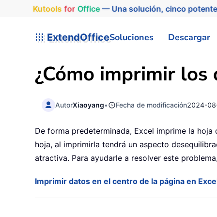
Kutools
for
Office
— Una solución, cinco potente
ExtendOffice
Soluciones
Descargar
¿Cómo imprimir los 
Autor
Xiaoyang
•
Fecha de modificación
2024-08
De forma predeterminada, Excel imprime la hoja de
hoja, al imprimirla tendrá un aspecto desequilibr
atractiva. Para ayudarle a resolver este problema
Imprimir datos en el centro de la página en Exce