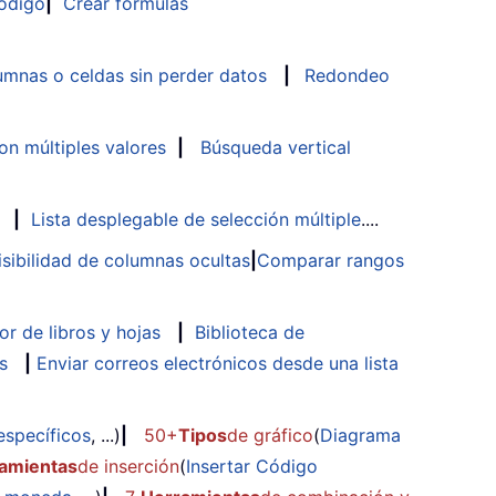
ódigo
|
Crear fórmulas
mnas o celdas sin perder datos
|
Redondeo
n múltiples valores
|
Búsqueda vertical
|
Lista desplegable de selección múltiple
....
isibilidad de columnas ocultas
|
Comparar rangos
or de libros y hojas
|
Biblioteca de
s
|
Enviar correos electrónicos desde una lista
específicos
, ...)
|
50+
Tipos
de gráfico
(
Diagrama
amientas
de inserción
(
Insertar Código