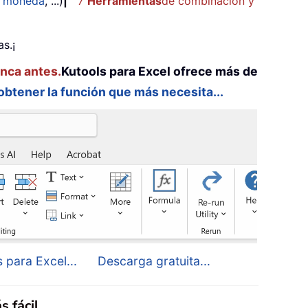
e moneda
, ...)
|
7
Herramientas
de combinación y
s.¡
unca antes.
Kutools para Excel ofrece más de
 obtener la función que más necesita...
 para Excel...
Descarga gratuita...
s fácil