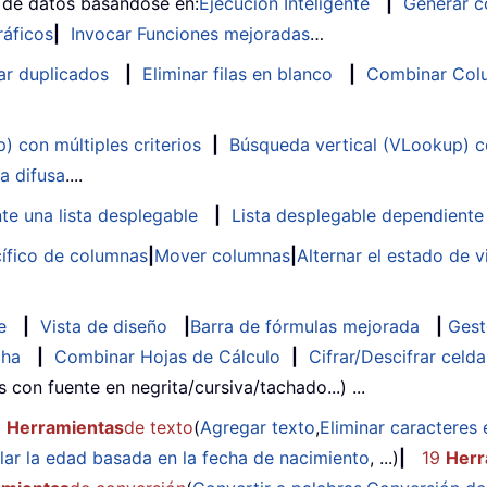
s de datos basándose en:
Ejecución Inteligente
|
Generar c
ráficos
|
Invocar Funciones mejoradas
…
ar duplicados
|
Eliminar filas en blanco
|
Combinar Colu
 con múltiples criterios
|
Búsqueda vertical (VLookup) co
a difusa
....
te una lista desplegable
|
Lista desplegable dependiente
ífico de columnas
|
Mover columnas
|
Alternar el estado de v
e
|
Vista de diseño
|
Barra de fórmulas mejorada
|
Gest
cha
|
Combinar Hojas de Cálculo
|
Cifrar/Descifrar celda
as con fuente en negrita/cursiva/tachado...) ...
2
Herramientas
de texto
(
Agregar texto
,
Eliminar caracteres 
lar la edad basada en la fecha de nacimiento
, ...)
|
19
Herr