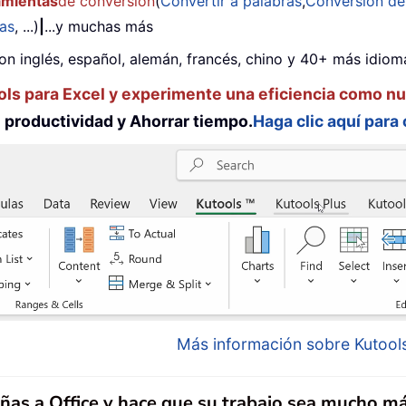
amientas
de conversión
(
Convertir a palabras
,
Conversión d
das
, ...)
|
...y muchas más
on inglés, español, alemán, francés, chino y 40+ más idioma
ols para Excel y experimente una eficiencia como n
productividad y Ahorrar tiempo.
Haga clic aquí para
Más información sobre Kutools
añas a Office y hace que su trabajo sea mucho má