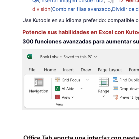
QR
,
Insertar imagen desde ruta
, ...)
|
12
Herr
división
(
Combinar filas avanzado
,
Dividir cel
Use Kutools en su idioma preferido: compatible c
Potencie sus habilidades en Excel con Kuto
300 funciones avanzadas para aumentar su 
Office Tab aporta una interfaz con pest