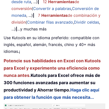
desde ruta
, ...)
|
12
Herramientas
de
conversión
(
Convertir a palabras
,
Conversión de
moneda
, ...)
|
7
Herramientas
de combinación y
división
(
Combinar filas avanzado
,
Dividir celdas
,
...)
|
...y muchas más
Use Kutools en su idioma preferido: compatible con
inglés, español, alemán, francés, chino y 40+ más
idiomas.¡
Potencie sus habilidades en Excel con Kutools
para Excel y experimente una eficiencia como
nunca antes.
Kutools para Excel ofrece más de
300 funciones avanzadas para aumentar su
productividad y Ahorrar tiempo.
Haga clic aquí
para obtener la función que más necesita...