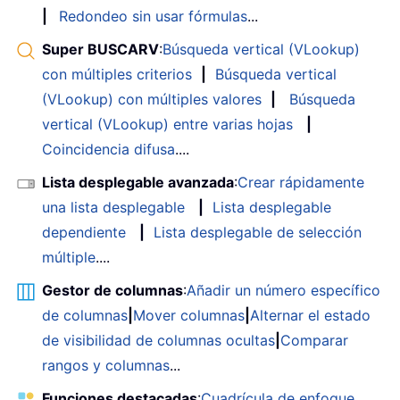
|
Redondeo sin usar fórmulas
...
Super BUSCARV
:
Búsqueda vertical (VLookup)
con múltiples criterios
|
Búsqueda vertical
(VLookup) con múltiples valores
|
Búsqueda
vertical (VLookup) entre varias hojas
|
Coincidencia difusa
....
Lista desplegable avanzada
:
Crear rápidamente
una lista desplegable
|
Lista desplegable
dependiente
|
Lista desplegable de selección
múltiple
....
Gestor de columnas
:
Añadir un número específico
de columnas
|
Mover columnas
|
Alternar el estado
de visibilidad de columnas ocultas
|
Comparar
rangos y columnas
...
Funciones destacadas
:
Cuadrícula de enfoque