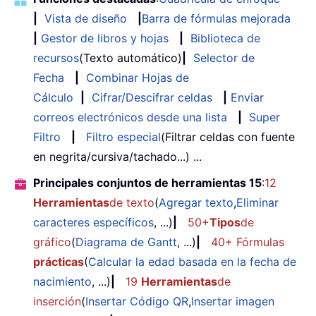
|
Vista de diseño
|
Barra de fórmulas mejorada
|
Gestor de libros y hojas
|
Biblioteca de
recursos
(Texto automático)
|
Selector de
Fecha
|
Combinar Hojas de
Cálculo
|
Cifrar/Descifrar celdas
|
Enviar
correos electrónicos desde una lista
|
Super
Filtro
|
Filtro especial
(Filtrar celdas con fuente
en negrita/cursiva/tachado...) ...
Principales conjuntos de herramientas 15
:
12
Herramientas
de texto
(
Agregar texto
,
Eliminar
caracteres específicos
, ...)
|
50+
Tipos
de
gráfico
(
Diagrama de Gantt
, ...)
|
40+ Fórmulas
prácticas
(
Calcular la edad basada en la fecha de
nacimiento
, ...)
|
19
Herramientas
de
inserción
(
Insertar Código QR
,
Insertar imagen