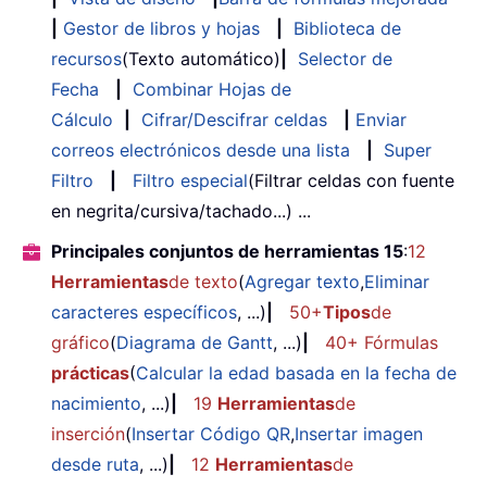
|
Gestor de libros y hojas
|
Biblioteca de
recursos
(Texto automático)
|
Selector de
Fecha
|
Combinar Hojas de
Cálculo
|
Cifrar/Descifrar celdas
|
Enviar
correos electrónicos desde una lista
|
Super
Filtro
|
Filtro especial
(Filtrar celdas con fuente
en negrita/cursiva/tachado...) ...
Principales conjuntos de herramientas 15
:
12
Herramientas
de texto
(
Agregar texto
,
Eliminar
caracteres específicos
, ...)
|
50+
Tipos
de
gráfico
(
Diagrama de Gantt
, ...)
|
40+ Fórmulas
prácticas
(
Calcular la edad basada en la fecha de
nacimiento
, ...)
|
19
Herramientas
de
inserción
(
Insertar Código QR
,
Insertar imagen
desde ruta
, ...)
|
12
Herramientas
de