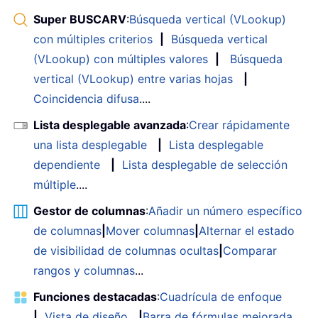
Super BUSCARV
:
Búsqueda vertical (VLookup)
con múltiples criterios
|
Búsqueda vertical
(VLookup) con múltiples valores
|
Búsqueda
vertical (VLookup) entre varias hojas
|
Coincidencia difusa
....
Lista desplegable avanzada
:
Crear rápidamente
una lista desplegable
|
Lista desplegable
dependiente
|
Lista desplegable de selección
múltiple
....
Gestor de columnas
:
Añadir un número específico
de columnas
|
Mover columnas
|
Alternar el estado
de visibilidad de columnas ocultas
|
Comparar
rangos y columnas
...
Funciones destacadas
:
Cuadrícula de enfoque
|
Vista de diseño
|
Barra de fórmulas mejorada