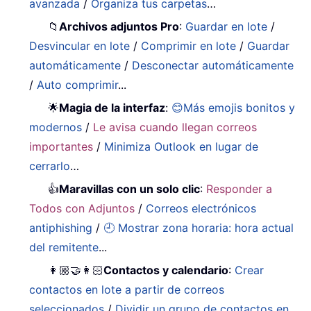
avanzada
/
Organiza tus carpetas
…
📁
Archivos adjuntos Pro
:
Guardar en lote
/
Desvincular en lote
/
Comprimir en lote
/
Guardar
automáticamente
/
Desconectar automáticamente
/
Auto comprimir
...
🌟
Magia de la interfaz
:
😊Más emojis bonitos y
modernos
/
Le avisa cuando llegan correos
importantes
/
Minimiza Outlook en lugar de
cerrarlo
…
👍
Maravillas con un solo clic
:
Responder a
Todos con Adjuntos
/
Correos electrónicos
antiphishing
/
🕘 Mostrar zona horaria: hora actual
del remitente
...
👩🏼‍🤝‍👩🏻
Contactos y calendario
:
Crear
contactos en lote a partir de correos
seleccionados
/
Dividir un grupo de contactos en