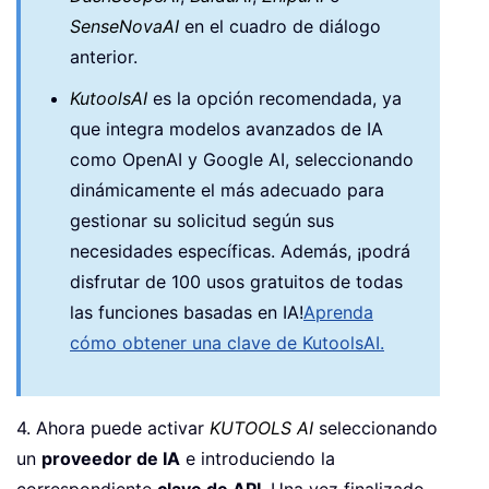
SenseNovaAI
en el cuadro de diálogo
anterior.
KutoolsAI
es la opción recomendada, ya
que integra modelos avanzados de IA
como OpenAI y Google AI, seleccionando
dinámicamente el más adecuado para
gestionar su solicitud según sus
necesidades específicas. Además, ¡podrá
disfrutar de 100 usos gratuitos de todas
las funciones basadas en IA!
Aprenda
cómo obtener una clave de KutoolsAI.
4. Ahora puede activar
KUTOOLS AI
seleccionando
un
proveedor de IA
e introduciendo la
correspondiente
clave de API
. Una vez finalizado,