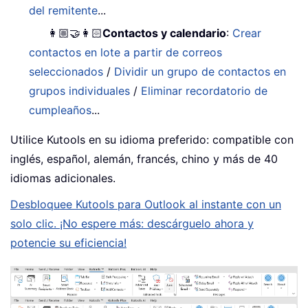
del remitente
...
👩🏼‍🤝‍👩🏻
Contactos y calendario
:
Crear
contactos en lote a partir de correos
seleccionados
/
Dividir un grupo de contactos en
grupos individuales
/
Eliminar recordatorio de
cumpleaños
...
Utilice Kutools en su idioma preferido: compatible con
inglés, español, alemán, francés, chino y más de 40
idiomas adicionales.
Desbloquee Kutools para Outlook al instante con un
solo clic. ¡No espere más: descárguelo ahora y
potencie su eficiencia!