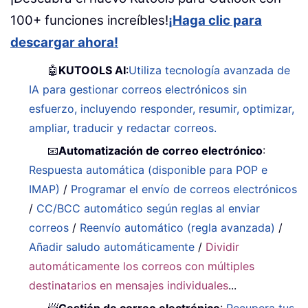
100+ funciones increíbles!
¡Haga clic para
descargar ahora!
🤖
KUTOOLS AI
:
Utiliza tecnología avanzada de
IA para gestionar correos electrónicos sin
esfuerzo, incluyendo responder, resumir, optimizar,
ampliar, traducir y redactar correos.
📧
Automatización de correo electrónico
:
Respuesta automática (disponible para POP e
IMAP)
/
Programar el envío de correos electrónicos
/
CC/BCC automático según reglas al enviar
correos
/
Reenvío automático (regla avanzada)
/
Añadir saludo automáticamente
/
Dividir
automáticamente los correos con múltiples
destinatarios en mensajes individuales
...
📨
Gestión de correo electrónico
:
Recupera tus