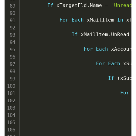
If
 xTargetFld
.
Name 
=
"Unread 
For
Each
 xMailItem 
In
 xTa
If
 xMailItem
.
UnRead 
=
For
Each
 xAccount
For
Each
 xSub
If
(
xSubF
For
E
I