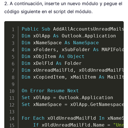
2. A continuación, inserte un nuevo módulo y pegue el
código siguiente en el script del módulo.
Copy
Public
Sub
 AddAllAccountsUnreadMailsT
Dim
 xOlApp 
As
 Outlook
.
Dim
 xNameSpace 
As
NameSpace
Dim
 xFolders
,
 xSubFolder 
As
Dim
 xObjItem 
As
Object
Dim
 xDelFld 
As
Dim
 xUnreadMailFld
,
 xOldUnreadMailFld
Dim
 xCopiedItem
,
 xMailItem 
As
 MailItem
On
Error
Resume
Next
Set
 xOlApp 
=
 Outlook
.
Set
 xNameSpace 
=
 xOlApp
.
GetNamespace
(
For
Each
 xOldUnreadMailFld 
In
 xNameSp
If
 xOldUnreadMailFld
.
Name 
=
"Unre