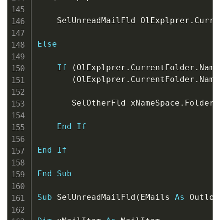
    SelUnreadMailFld OlExplprer
.
Curre
Else
If
(
OlExplprer
.
CurrentFolder
.
Name
(
OlExplprer
.
CurrentFolder
.
Name
       SelOtherFld xNameSpace
.
Folders
End
If
End
If
End
Sub
Sub
 SelUnreadMailFld
(
EMails 
As
 Outloo