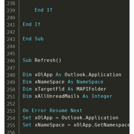
End
If
End
If
End
Sub
Sub
 Refresh
(
)
Dim
 xOlApp 
As
 Outlook
.
Dim
 xNameSpace 
As
NameSpace
Dim
 xTargetFld 
As
Dim
 xAllUnreadMails 
As
Integer
On
Error
Resume
Next
Set
 xOlApp 
=
 Outlook
.
Set
 xNameSpace 
=
 xOlApp
.
GetNamespace
(