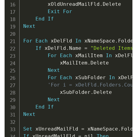
        xOldUnreadMailFld
.
Delete

Exit
For
End
If
Next
For
Each
 xDelFld 
In
 xNameSpace
.
Folder
If
 xDelFld
.
Name 
=
"Deleted Items"
For
Each
 xMailItem 
In
 xDelFld
            xMailItem
.
Delete

Next
For
Each
 xSubFolder 
In
 xDelFl
'For i = xDelFld.Folders.Coun
            xSubFolder
.
Delete

Next
End
If
Next
Set
 xUnreadMailFld 
=
 xNameSpace
.
Folde
If
 xUnreadMailFld 
=
 nil 
Then