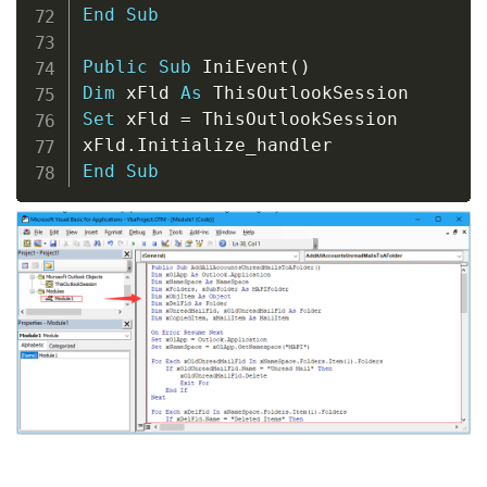
End
Sub
Public
Sub
 IniEvent
(
)
Dim
 xFld 
As
Set
 xFld 
=
 ThisOutlookSession

xFld
.
End
Sub