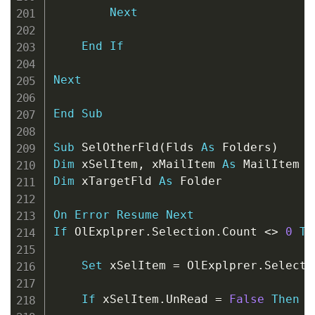
Next
End
If
Next
End
Sub
Sub
 SelOtherFld
(
Flds 
As
 Folders
)
Dim
 xSelItem
,
 xMailItem 
As
Dim
 xTargetFld 
As
 Folder

On
Error
Resume
Next
If
 OlExplprer
.
Selection
.
Count 
<
>
0
Th
Set
 xSelItem 
=
 OlExplprer
.
Selecti
If
 xSelItem
.
UnRead 
=
False
Then