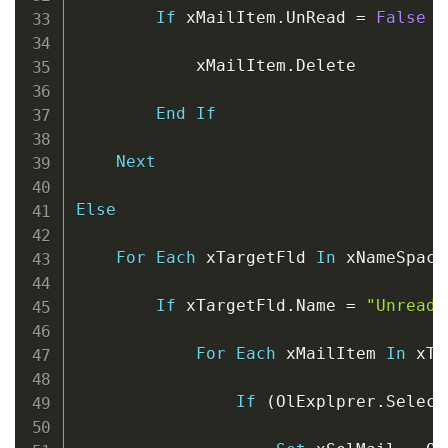
If
 xMailItem
.
UnRead 
=
False
T
            xMailItem
.
Delete

End
If
Next
Else
For
Each
 xTargetFld 
In
 xNameSpace
If
 xTargetFld
.
Name 
=
"Unread 
For
Each
 xMailItem 
In
 xTa
If
(
OlExplprer
.
Select