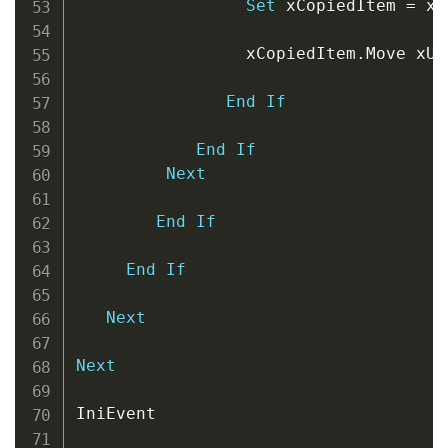
Set
 xCopiedItem 
=
 xO
                 xCopiedItem
.
Move xUn
End
If
End
If
Next
End
If
End
If
Next
Next
IniEvent
