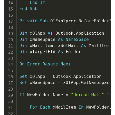
End
If
End
Sub
Private
Sub
 OlExplprer_BeforeFolderSw
Dim
 xOlApp 
As
 Outlook
.
Dim
 xNameSpace 
As
NameSpace
Dim
 xMailItem
,
 xSelMail 
As
Dim
 xTargetFld 
As
 Folder

On
Error
Resume
Next
Set
 xOlApp 
=
 Outlook
.
Set
 xNameSpace 
=
 xOlApp
.
GetNamespace
(
If
 NewFolder
.
Name 
=
"Unread Mail"
The
For
Each
 xMailItem 
In
 NewFolder
.
I