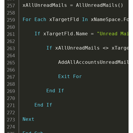
xAllUnreadMails 
=
 AllUnreadMails
(
)
For
Each
 xTargetFld 
In
 xNameSpace
.
Fol
If
 xTargetFld
.
Name 
=
"Unread Mail
If
 xAllUnreadMails 
<
>
 xTarget
            AddAllAccountsUnreadMailsT
Exit
For
End
If
End
If
Next