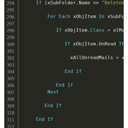
If
(
xSubFolder
.
Name 
<
>
"Deleted 
For
Each
 xObjItem 
In
 xSubFol
If
 xObjItem
.
Class
=
 olMai
If
 xObjItem
.
UnRead 
The
                 xAllUnreadMails 
=
 xA
End
If
End
If
Next
End
If
End
If