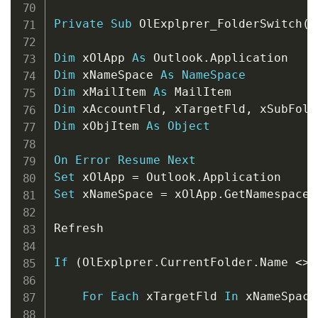
Private
Sub
 OlExplprer_FolderSwitch
(
)
Dim
 xOlApp 
As
 Outlook
.
Dim
 xNameSpace 
As
NameSpace
Dim
 xMailItem 
As
Dim
 xAccountFld
,
 xTargetFld
,
 xSubFold
Dim
 xObjItem 
As
Object
On
Error
Resume
Next
Set
 xOlApp 
=
 Outlook
.
Set
 xNameSpace 
=
 xOlApp
.
GetNamespace
(
Refresh

If
(
OlExplprer
.
CurrentFolder
.
Name 
<
>
For
Each
 xTargetFld 
In
 xNameSpace