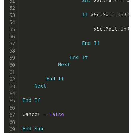
Set
 xSelMail 
=
 Ol
If
 xSelMail
.
UnRea
                        xSelMail
.
UnRe
End
If
End
If
Next
End
If
Next
End
If
Cancel 
=
False
End
Sub