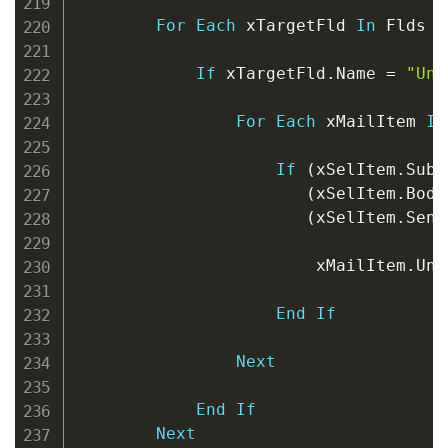
For
Each
 xTargetFld 
In
 Flds

If
 xTargetFld
.
Name 
=
"Unr
For
Each
 xMailItem 
In
If
(
xSelItem
.
Subj
(
xSelItem
.
Body
(
xSelItem
.
Sent
                        xMailItem
.
UnR
End
If
Next
End
If
Next