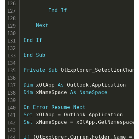
End
If
Next
End
If
End
Sub
Private
Sub
 OlExplprer_SelectionChang
Dim
 xOlApp 
As
 Outlook
.
Dim
 xNameSpace 
As
NameSpace
On
Error
Resume
Next
Set
 xOlApp 
=
 Outlook
.
Set
 xNameSpace 
=
 xOlApp
.
GetNamespace
(
If
(
OlExplprer
.
CurrentFolder
.
Name 
=
"