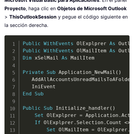
Proyecto
, haga clic en
Objetos de Microsoft Outlook
>
ThisOutlookSession
y pegue el código siguiente en
la sección derecha.
Copy
Public
WithEvents
 OlExplprer 
As
 Outlo
Public
WithEvents
 OlMailItem 
As
 Outlo
Dim
 xSelMail 
As
 MailItem

Private
Sub
 Application_NewMail
(
)
   AddAllAccountsUnreadMailsToAFolder

End
Sub
Public
Sub
 Initialize_handler
(
)
Set
 OlExplprer 
=
 Application
.
Acti
If
 OlExplprer
.
Selection
.
Count 
<
>
Set
 OlMailItem 
=
 OlExplprer
.
S