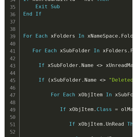
Exit
Sub
End
If
For
Each
 xFolders 
In
 xNameSpace
.
Folde
For
Each
 xSubFolder 
In
 xFolders
.
Fo
If
 xSubFolder
.
Name 
<
>
 xUnreadMai
If
(
xSubFolder
.
Name 
<
>
"Deleted 
For
Each
 xObjItem 
In
 xSubFol
If
 xObjItem
.
Class
=
 olMai
If
 xObjItem
.
UnRead 
The