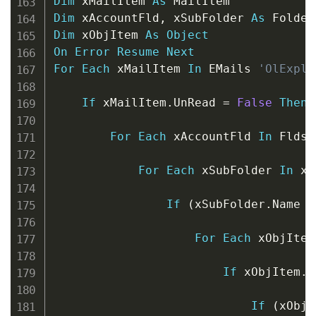
Dim
 xMailItem 
As
Dim
 xAccountFld
,
 xSubFolder 
As
Dim
 xObjItem 
As
Object
On
Error
Resume
Next
For
Each
 xMailItem 
In
 EMails 
'OlExplp
If
 xMailItem
.
UnRead 
=
False
Then
For
Each
 xAccountFld 
In
 Flds

For
Each
 xSubFolder 
In
 xA
If
(
xSubFolder
.
Name 
<
For
Each
 xObjItem
If
 xObjItem
.
C
If
(
xObjI