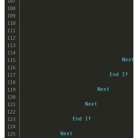
                                     
E
Next
End
If
Next
Next
End
If
Next