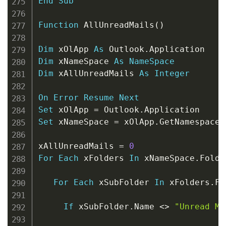
End
Sub
Function
 AllUnreadMails
(
)
Dim
 xOlApp 
As
 Outlook
.
Dim
 xNameSpace 
As
NameSpace
Dim
 xAllUnreadMails 
As
Integer
On
Error
Resume
Next
Set
 xOlApp 
=
 Outlook
.
Set
 xNameSpace 
=
 xOlApp
.
GetNamespace
(
xAllUnreadMails 
=
0
For
Each
 xFolders 
In
 xNameSpace
.
Folde
For
Each
 xSubFolder 
In
 xFolders
.
Fo
If
 xSubFolder
.
Name 
<
>
"Unread Ma