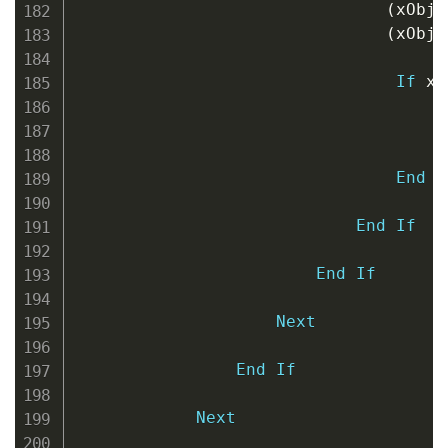
(
xObjI
(
xObjI
If
 xO
                                    x
End
I
End
If
End
If
Next
End
If
Next