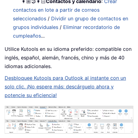
👩🏼‍🤝‍👩🏻
Contactos y calendario
:
Crear
contactos en lote a partir de correos
seleccionados
/
Dividir un grupo de contactos en
grupos individuales
/
Eliminar recordatorio de
cumpleaños
...
Utilice Kutools en su idioma preferido: compatible con
inglés, español, alemán, francés, chino y más de 40
idiomas adicionales.
Desbloquee Kutools para Outlook al instante con un
solo clic. ¡No espere más: descárguelo ahora y
potencie su eficiencia!