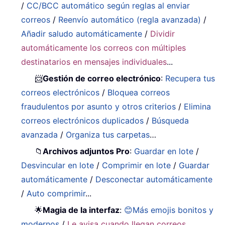
/
CC/BCC automático según reglas al enviar
correos
/
Reenvío automático (regla avanzada)
/
Añadir saludo automáticamente
/
Dividir
automáticamente los correos con múltiples
destinatarios en mensajes individuales
...
📨
Gestión de correo electrónico
:
Recupera tus
correos electrónicos
/
Bloquea correos
fraudulentos por asunto y otros criterios
/
Elimina
correos electrónicos duplicados
/
Búsqueda
avanzada
/
Organiza tus carpetas
…
📁
Archivos adjuntos Pro
:
Guardar en lote
/
Desvincular en lote
/
Comprimir en lote
/
Guardar
automáticamente
/
Desconectar automáticamente
/
Auto comprimir
...
🌟
Magia de la interfaz
:
😊Más emojis bonitos y
modernos
/
Le avisa cuando llegan correos