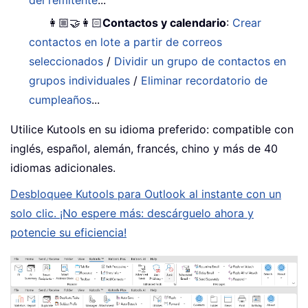
👩🏼‍🤝‍👩🏻
Contactos y calendario
:
Crear
contactos en lote a partir de correos
seleccionados
/
Dividir un grupo de contactos en
grupos individuales
/
Eliminar recordatorio de
cumpleaños
...
Utilice Kutools en su idioma preferido: compatible con
inglés, español, alemán, francés, chino y más de 40
idiomas adicionales.
Desbloquee Kutools para Outlook al instante con un
solo clic. ¡No espere más: descárguelo ahora y
potencie su eficiencia!