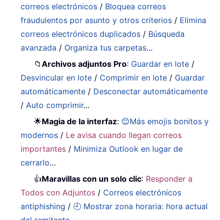
correos electrónicos
/
Bloquea correos
fraudulentos por asunto y otros criterios
/
Elimina
correos electrónicos duplicados
/
Búsqueda
avanzada
/
Organiza tus carpetas
…
📁
Archivos adjuntos Pro
:
Guardar en lote
/
Desvincular en lote
/
Comprimir en lote
/
Guardar
automáticamente
/
Desconectar automáticamente
/
Auto comprimir
...
🌟
Magia de la interfaz
:
😊Más emojis bonitos y
modernos
/
Le avisa cuando llegan correos
importantes
/
Minimiza Outlook en lugar de
cerrarlo
…
👍
Maravillas con un solo clic
:
Responder a
Todos con Adjuntos
/
Correos electrónicos
antiphishing
/
🕘 Mostrar zona horaria: hora actual
del remitente
...