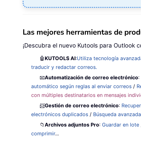
Las mejores herramientas de produ
¡Descubra el nuevo Kutools para Outlook c
🤖
KUTOOLS AI
:
Utiliza tecnología avanzad
traducir y redactar correos.
📧
Automatización de correo electrónico
automático según reglas al enviar correos
/
R
con múltiples destinatarios en mensajes indiv
📨
Gestión de correo electrónico
:
Recuper
electrónicos duplicados
/
Búsqueda avanzad
📁
Archivos adjuntos Pro
:
Guardar en lote
comprimir
...