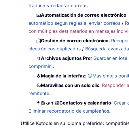
traducir y redactar correos.
📧
Automatización de correo electrónico
automático según reglas al enviar correos
/
R
con múltiples destinatarios en mensajes indiv
📨
Gestión de correo electrónico
:
Recuper
electrónicos duplicados
/
Búsqueda avanzad
📁
Archivos adjuntos Pro
:
Guardar en lote
comprimir
...
🌟
Magia de la interfaz
:
😊Más emojis boni
👍
Maravillas con un solo clic
:
Responder a
remitente
...
👩🏼‍🤝‍👩🏻
Contactos y calendario
:
Crear 
Eliminar recordatorio de cumpleaños
...
Utilice Kutools en su idioma preferido: compatibl