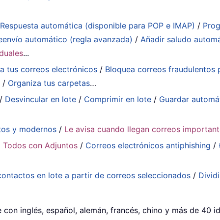
:
Respuesta automática (disponible para POP e IMAP)
/
Prog
eenvío automático (regla avanzada)
/
Añadir saludo autom
iduales
...
a tus correos electrónicos
/
Bloquea correos fraudulentos p
a
/
Organiza tus carpetas
…
/
Desvincular en lote
/
Comprimir en lote
/
Guardar automá
tos y modernos
/
Le avisa cuando llegan correos importan
 Todos con Adjuntos
/
Correos electrónicos antiphishing
/
contactos en lote a partir de correos seleccionados
/
Divid
e con inglés, español, alemán, francés, chino y más de 40 i