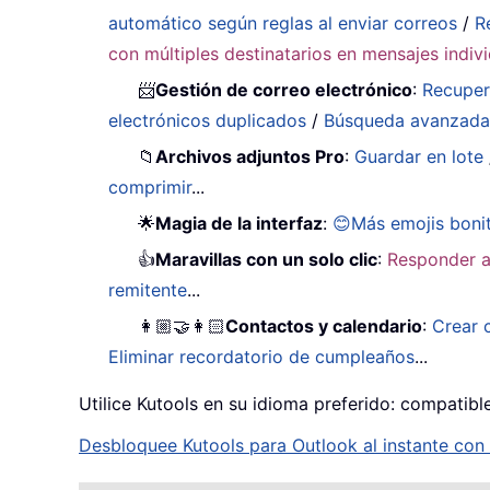
automático según reglas al enviar correos
/
R
con múltiples destinatarios en mensajes indiv
📨
Gestión de correo electrónico
:
Recuper
electrónicos duplicados
/
Búsqueda avanzad
📁
Archivos adjuntos Pro
:
Guardar en lote
comprimir
...
🌟
Magia de la interfaz
:
😊Más emojis boni
👍
Maravillas con un solo clic
:
Responder a
remitente
...
👩🏼‍🤝‍👩🏻
Contactos y calendario
:
Crear 
Eliminar recordatorio de cumpleaños
...
Utilice Kutools en su idioma preferido: compatibl
Desbloquee Kutools para Outlook al instante con u