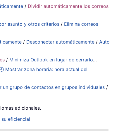
áticamente
/
Dividir automáticamente los correos
or asunto y otros criterios
/
Elimina correos
ticamente
/
Desconectar automáticamente
/
Auto
tes
/
Minimiza Outlook en lugar de cerrarlo
…
🕘 Mostrar zona horaria: hora actual del
ir un grupo de contactos en grupos individuales
/
diomas adicionales.
su eficiencia!