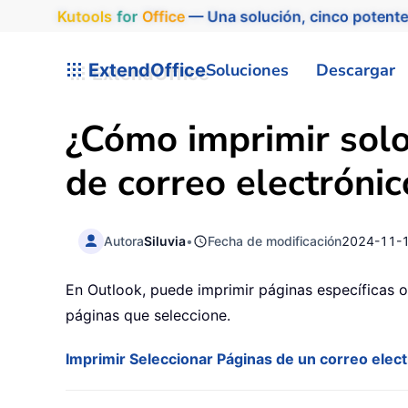
Kutools
for
Office
— Una solución, cinco potente
ExtendOffice
Soluciones
Descargar
¿Cómo imprimir solo
de correo electróni
Autora
Siluvia
•
Fecha de modificación
2024-11-
En Outlook, puede imprimir páginas específicas o
páginas que seleccione.
Imprimir Seleccionar Páginas de un correo elec