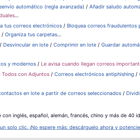
eenvío automático (regla avanzada)
/
Añadir saludo autom
iduales
...
a tus correos electrónicos
/
Bloquea correos fraudulentos p
a
/
Organiza tus carpetas
…
/
Desvincular en lote
/
Comprimir en lote
/
Guardar automá
tos y modernos
/
Le avisa cuando llegan correos importan
 Todos con Adjuntos
/
Correos electrónicos antiphishing
/
contactos en lote a partir de correos seleccionados
/
Divid
e con inglés, español, alemán, francés, chino y más de 40 i
n solo clic. ¡No espere más: descárguelo ahora y potencie 