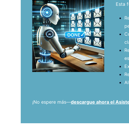
Esta f
Re
pe
Co
cl
Re
es
Ex
Re
Al
¡No espere más—
descargue ahora el Asiste