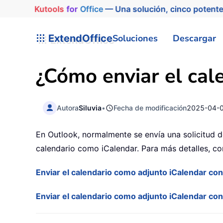
Kutools
for
Office
— Una solución, cinco potente
ExtendOffice
Soluciones
Descargar
¿Cómo enviar el cal
Autora
Siluvia
•
Fecha de modificación
2025-04-
En Outlook, normalmente se envía una solicitud de
calendario como iCalendar. Para más detalles, cons
Enviar el calendario como adjunto iCalendar co
Enviar el calendario como adjunto iCalendar con 