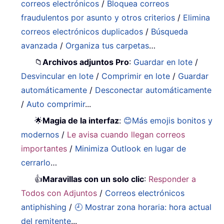
correos electrónicos
/
Bloquea correos
fraudulentos por asunto y otros criterios
/
Elimina
correos electrónicos duplicados
/
Búsqueda
avanzada
/
Organiza tus carpetas
…
📁
Archivos adjuntos Pro
:
Guardar en lote
/
Desvincular en lote
/
Comprimir en lote
/
Guardar
automáticamente
/
Desconectar automáticamente
/
Auto comprimir
...
🌟
Magia de la interfaz
:
😊Más emojis bonitos y
modernos
/
Le avisa cuando llegan correos
importantes
/
Minimiza Outlook en lugar de
cerrarlo
…
👍
Maravillas con un solo clic
:
Responder a
Todos con Adjuntos
/
Correos electrónicos
antiphishing
/
🕘 Mostrar zona horaria: hora actual
del remitente
...