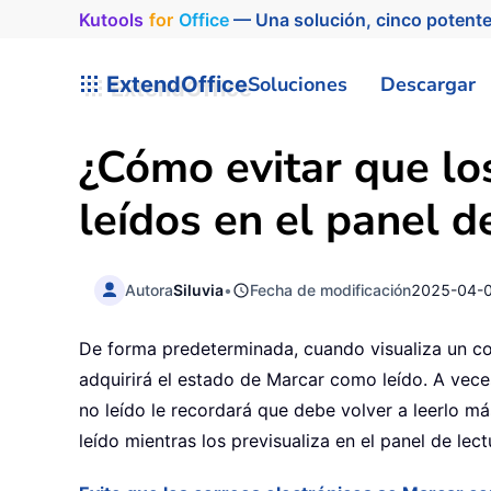
Kutools
for
Office
— Una solución, cinco potente
ExtendOffice
Soluciones
Descargar
¿Cómo evitar que lo
leídos en el panel d
Autora
Siluvia
•
Fecha de modificación
2025-04-
De forma predeterminada, cuando visualiza un cor
adquirirá el estado de Marcar como leído. A vece
no leído le recordará que debe volver a leerlo má
leído mientras los previsualiza en el panel de lect