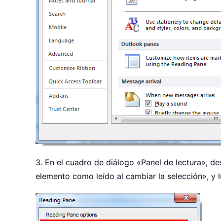
3. En el cuadro de diálogo «Panel de lectura», de
elemento como leído al cambiar la selección», y 