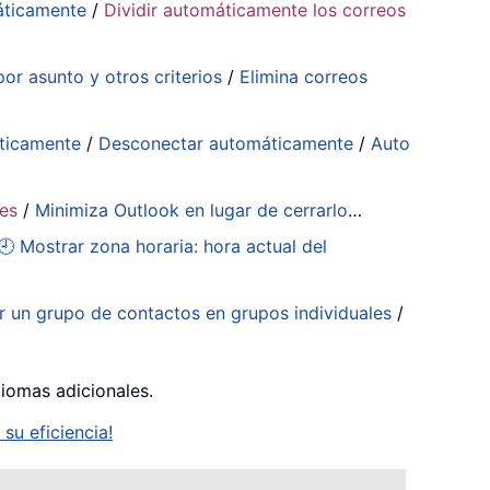
áticamente
/
Dividir automáticamente los correos
or asunto y otros criterios
/
Elimina correos
ticamente
/
Desconectar automáticamente
/
Auto
tes
/
Minimiza Outlook en lugar de cerrarlo
…
🕘 Mostrar zona horaria: hora actual del
ir un grupo de contactos en grupos individuales
/
diomas adicionales.
su eficiencia!