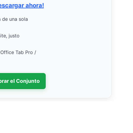
escargar ahora!
n de una sola
te, justo
 Office Tab Pro /
rar el Conjunto