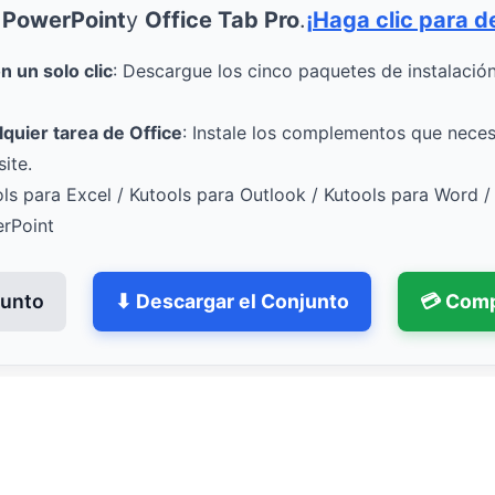
 PowerPoint
y
Office Tab Pro
.
¡Haga clic para d
 un solo clic
: Descargue los cinco paquetes de instalació
lquier tarea de Office
: Instale los complementos que necesi
ite.
ols para Excel / Kutools para Outlook / Kutools para Word /
erPoint
junto
⬇ Descargar el Conjunto
💳 Comp