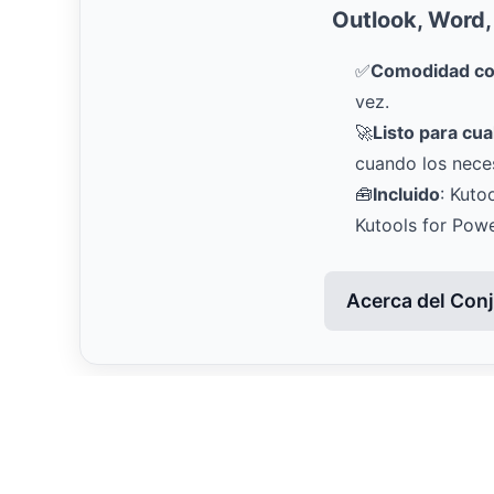
Outlook, Word,
✅
Comodidad con
vez.
🚀
Listo para cua
cuando los neces
🧰
Incluido
: Kuto
Kutools for Pow
Acerca del Con