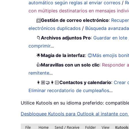
automático según reglas al enviar correos
/
R
con múltiples destinatarios en mensajes indiv
📨
Gestión de correo electrónico
:
Recuper
electrónicos duplicados
/
Búsqueda avanzad
📁
Archivos adjuntos Pro
:
Guardar en lote
comprimir
...
🌟
Magia de la interfaz
:
😊Más emojis boni
👍
Maravillas con un solo clic
:
Responder a
remitente
...
👩🏼‍🤝‍👩🏻
Contactos y calendario
:
Crear 
Eliminar recordatorio de cumpleaños
...
Utilice Kutools en su idioma preferido: compatibl
Desbloquee Kutools para Outlook al instante con u