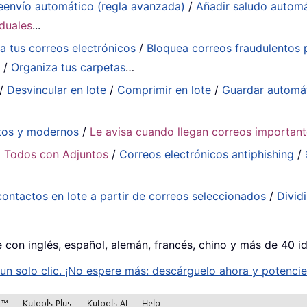
eenvío automático (regla avanzada)
/
Añadir saludo autom
iduales
...
a tus correos electrónicos
/
Bloquea correos fraudulentos p
a
/
Organiza tus carpetas
…
/
Desvincular en lote
/
Comprimir en lote
/
Guardar automá
tos y modernos
/
Le avisa cuando llegan correos importan
 Todos con Adjuntos
/
Correos electrónicos antiphishing
/
contactos en lote a partir de correos seleccionados
/
Divid
e con inglés, español, alemán, francés, chino y más de 40 i
n solo clic. ¡No espere más: descárguelo ahora y potencie 