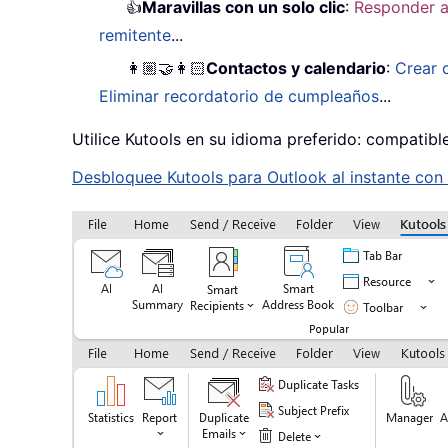
👍
Maravillas con un solo clic
:
Responder a
remitente
...
👩🏼‍🤝‍👩🏻
Contactos y calendario
:
Crear 
Eliminar recordatorio de cumpleaños
...
Utilice Kutools en su idioma preferido: compatibl
Desbloquee Kutools para Outlook al instante con u