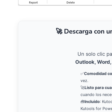
🚀 Descarga con u
Un solo clic p
Outlook, Word,
✅
Comodidad con
vez.
🚀
Listo para cua
cuando los neces
🧰
Incluido
: Kuto
Kutools for Pow