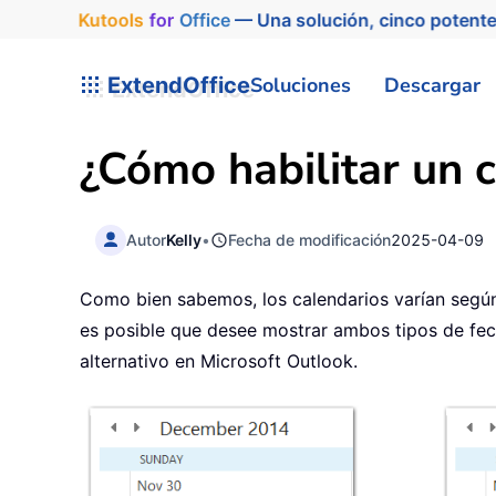
Kutools
for
Office
— Una solución, cinco potente
ExtendOffice
Soluciones
Descargar
¿Cómo habilitar un c
Autor
Kelly
•
Fecha de modificación
2025-04-09
Como bien sabemos, los calendarios varían según e
es posible que desee mostrar ambos tipos de fech
alternativo en Microsoft Outlook.