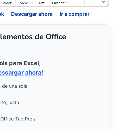
ok
Descargar ahora
Ir a comprar
lementos de Office
ols para Excel,
escargar ahora!
n de una sola
te, justo
 Office Tab Pro /