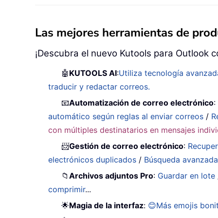
Las mejores herramientas de produ
¡Descubra el nuevo Kutools para Outlook c
🤖
KUTOOLS AI
:
Utiliza tecnología avanzad
traducir y redactar correos.
📧
Automatización de correo electrónico
automático según reglas al enviar correos
/
R
con múltiples destinatarios en mensajes indiv
📨
Gestión de correo electrónico
:
Recuper
electrónicos duplicados
/
Búsqueda avanzad
📁
Archivos adjuntos Pro
:
Guardar en lote
comprimir
...
🌟
Magia de la interfaz
:
😊Más emojis boni