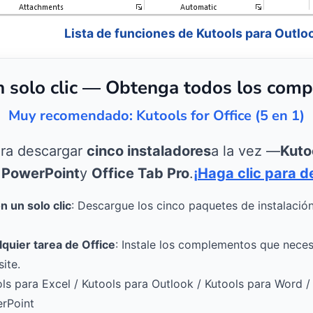
Lista de funciones de Kutools para Outlo
n solo clic — Obtenga todos los comp
Muy recomendado: Kutools for Office (5 en 1)
ara descargar
cinco instaladores
a la vez —
Kuto
 PowerPoint
y
Office Tab Pro
.
¡Haga clic para d
 un solo clic
: Descargue los cinco paquetes de instalació
lquier tarea de Office
: Instale los complementos que necesi
ite.
ols para Excel / Kutools para Outlook / Kutools para Word /
erPoint