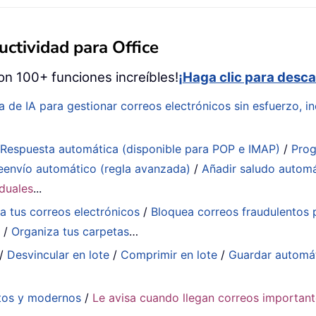
ctividad para Office
on 100+ funciones increíbles!
¡Haga clic para desca
a de IA para gestionar correos electrónicos sin esfuerzo, in
:
Respuesta automática (disponible para POP e IMAP)
/
Prog
eenvío automático (regla avanzada)
/
Añadir saludo autom
iduales
...
a tus correos electrónicos
/
Bloquea correos fraudulentos p
a
/
Organiza tus carpetas
…
/
Desvincular en lote
/
Comprimir en lote
/
Guardar automá
tos y modernos
/
Le avisa cuando llegan correos importan