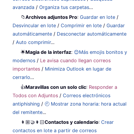
avanzada
/
Organiza tus carpetas
…
📁
Archivos adjuntos Pro
:
Guardar en lote
/
Desvincular en lote
/
Comprimir en lote
/
Guardar
automáticamente
/
Desconectar automáticamente
/
Auto comprimir
...
🌟
Magia de la interfaz
:
😊Más emojis bonitos y
modernos
/
Le avisa cuando llegan correos
importantes
/
Minimiza Outlook en lugar de
cerrarlo
…
👍
Maravillas con un solo clic
:
Responder a
Todos con Adjuntos
/
Correos electrónicos
antiphishing
/
🕘 Mostrar zona horaria: hora actual
del remitente
...
👩🏼‍🤝‍👩🏻
Contactos y calendario
:
Crear
contactos en lote a partir de correos