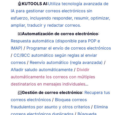
🤖
KUTOOLS AI
:
Utiliza tecnología avanzada de
IA para gestionar correos electrónicos sin
esfuerzo, incluyendo responder, resumir, optimizar,
ampliar, traducir y redactar correos.
📧
Automatización de correo electrónico
:
Respuesta automática (disponible para POP e
IMAP)
/
Programar el envío de correos electrónicos
/
CC/BCC automático según reglas al enviar
correos
/
Reenvío automático (regla avanzada)
/
Añadir saludo automáticamente
/
Dividir
automáticamente los correos con múltiples
destinatarios en mensajes individuales
...
📨
Gestión de correo electrónico
:
Recupera tus
correos electrónicos
/
Bloquea correos
fraudulentos por asunto y otros criterios
/
Elimina
correos electrónicos duplicados
/
Búsqueda