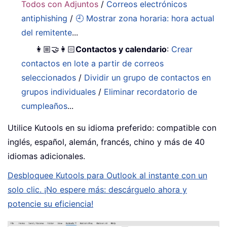
Todos con Adjuntos
/
Correos electrónicos
antiphishing
/
🕘 Mostrar zona horaria: hora actual
del remitente
...
👩🏼‍🤝‍👩🏻
Contactos y calendario
:
Crear
contactos en lote a partir de correos
seleccionados
/
Dividir un grupo de contactos en
grupos individuales
/
Eliminar recordatorio de
cumpleaños
...
Utilice Kutools en su idioma preferido: compatible con
inglés, español, alemán, francés, chino y más de 40
idiomas adicionales.
Desbloquee Kutools para Outlook al instante con un
solo clic. ¡No espere más: descárguelo ahora y
potencie su eficiencia!