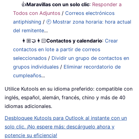
👍
Maravillas con un solo clic
:
Responder a
Todos con Adjuntos
/
Correos electrónicos
antiphishing
/
🕘 Mostrar zona horaria: hora actual
del remitente
...
👩🏼‍🤝‍👩🏻
Contactos y calendario
:
Crear
contactos en lote a partir de correos
seleccionados
/
Dividir un grupo de contactos en
grupos individuales
/
Eliminar recordatorio de
cumpleaños
...
Utilice Kutools en su idioma preferido: compatible con
inglés, español, alemán, francés, chino y más de 40
idiomas adicionales.
Desbloquee Kutools para Outlook al instante con un
solo clic. ¡No espere más: descárguelo ahora y
potencie su eficiencia!