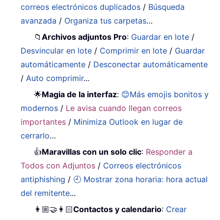
correos electrónicos duplicados
/
Búsqueda
avanzada
/
Organiza tus carpetas
…
📁
Archivos adjuntos Pro
:
Guardar en lote
/
Desvincular en lote
/
Comprimir en lote
/
Guardar
automáticamente
/
Desconectar automáticamente
/
Auto comprimir
...
🌟
Magia de la interfaz
:
😊Más emojis bonitos y
modernos
/
Le avisa cuando llegan correos
importantes
/
Minimiza Outlook en lugar de
cerrarlo
…
👍
Maravillas con un solo clic
:
Responder a
Todos con Adjuntos
/
Correos electrónicos
antiphishing
/
🕘 Mostrar zona horaria: hora actual
del remitente
...
👩🏼‍🤝‍👩🏻
Contactos y calendario
:
Crear