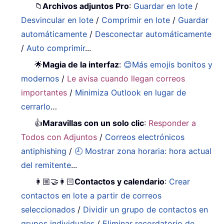
📁
Archivos adjuntos Pro
:
Guardar en lote
/
Desvincular en lote
/
Comprimir en lote
/
Guardar
automáticamente
/
Desconectar automáticamente
/
Auto comprimir
...
🌟
Magia de la interfaz
:
😊Más emojis bonitos y
modernos
/
Le avisa cuando llegan correos
importantes
/
Minimiza Outlook en lugar de
cerrarlo
…
👍
Maravillas con un solo clic
:
Responder a
Todos con Adjuntos
/
Correos electrónicos
antiphishing
/
🕘 Mostrar zona horaria: hora actual
del remitente
...
👩🏼‍🤝‍👩🏻
Contactos y calendario
:
Crear
contactos en lote a partir de correos
seleccionados
/
Dividir un grupo de contactos en
grupos individuales
/
Eliminar recordatorio de