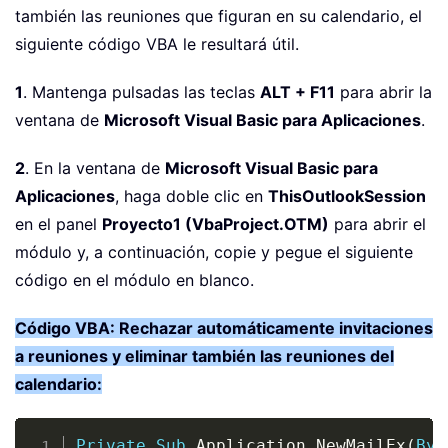
también las reuniones que figuran en su calendario, el
siguiente código VBA le resultará útil.
1
. Mantenga pulsadas las teclas
ALT + F11
para abrir la
ventana de
Microsoft Visual Basic para Aplicaciones
.
2
. En la ventana de
Microsoft Visual Basic para
Aplicaciones
, haga doble clic en
ThisOutlookSession
en el panel
Proyecto1 (VbaProject.OTM)
para abrir el
módulo y, a continuación, copie y pegue el siguiente
código en el módulo en blanco.
Código VBA: Rechazar automáticamente invitaciones
a reuniones y eliminar también las reuniones del
calendario:
Copy
Private
Sub
 Application_NewMailEx
(
ByV