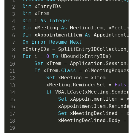
Dim
Dim
Dim
 i 
As
Integer
Dim
 xMeeting 
As
 MeetingItem
,
 xMeeting
Dim
 xAppointmentItem 
As
On
Error
Resume
Next
xEntryIDs 
=
 Split
(
EntryIDCollection
,
For
 i 
=
0
To
 UBound
(
xEntryIDs
)
Set
 xItem 
=
 Application
.
Session
.
G
If
 xItem
.
Class
=
 olMeetingRequest
Set
 xMeeting 
=
 xItem

        xMeeting
.
ReminderSet 
=
False
If
 VBA
.
LCase
(
xMeeting
.
SenderE
Set
 xAppointmentItem 
=
 xM
            xAppointmentItem
.
Reminder
Set
 xMeetingDeclined 
=
 xA
            xMeetingDeclined
.
Body 
=
"
"