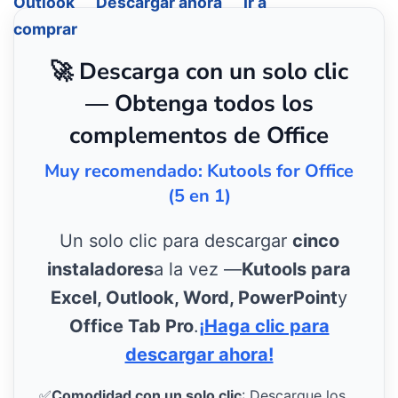
Outlook
Descargar ahora
Ir a
comprar
🚀 Descarga con un solo clic
— Obtenga todos los
complementos de Office
Muy recomendado: Kutools for Office
(5 en 1)
Un solo clic para descargar
cinco
instaladores
a la vez —
Kutools para
Excel, Outlook, Word, PowerPoint
y
Office Tab Pro
.
¡Haga clic para
descargar ahora!
✅
Comodidad con un solo clic
: Descargue los