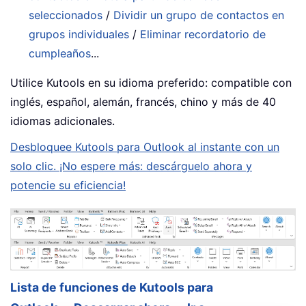
seleccionados
/
Dividir un grupo de contactos en
grupos individuales
/
Eliminar recordatorio de
cumpleaños
...
Utilice Kutools en su idioma preferido: compatible con
inglés, español, alemán, francés, chino y más de 40
idiomas adicionales.
Desbloquee Kutools para Outlook al instante con un
solo clic. ¡No espere más: descárguelo ahora y
potencie su eficiencia!
Lista de funciones de Kutools para