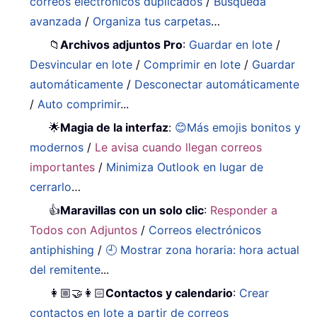
correos electrónicos duplicados
/
Búsqueda
avanzada
/
Organiza tus carpetas
…
📁
Archivos adjuntos Pro
:
Guardar en lote
/
Desvincular en lote
/
Comprimir en lote
/
Guardar
automáticamente
/
Desconectar automáticamente
/
Auto comprimir
...
🌟
Magia de la interfaz
:
😊Más emojis bonitos y
modernos
/
Le avisa cuando llegan correos
importantes
/
Minimiza Outlook en lugar de
cerrarlo
…
👍
Maravillas con un solo clic
:
Responder a
Todos con Adjuntos
/
Correos electrónicos
antiphishing
/
🕘 Mostrar zona horaria: hora actual
del remitente
...
👩🏼‍🤝‍👩🏻
Contactos y calendario
:
Crear
contactos en lote a partir de correos