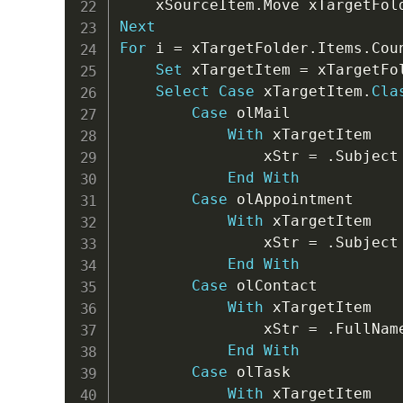
    xSourceItem
.
Next
For
 i 
=
 xTargetFolder
.
Items
.
Cou
Set
 xTargetItem 
=
 xTargetFo
Select
Case
 xTargetItem
.
Cla
Case
 olMail

With
 xTargetItem

                xStr 
=
.
Subject
End
With
Case
 olAppointment

With
 xTargetItem

                xStr 
=
.
Subject
End
With
Case
 olContact

With
 xTargetItem

                xStr 
=
.
FullNam
End
With
Case
 olTask

With
 xTargetItem
