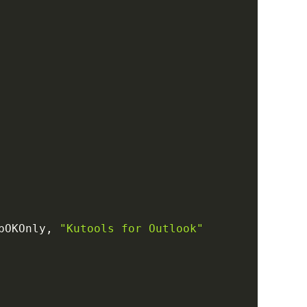
bOKOnly
,
"Kutools for Outlook"