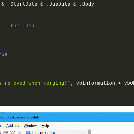
 
&
.
StartDate 
&
.
DueDate 
&
.
Body

=
True
Then
rue
s removed when merging!"
,
 vbInformation 
+
 vbO