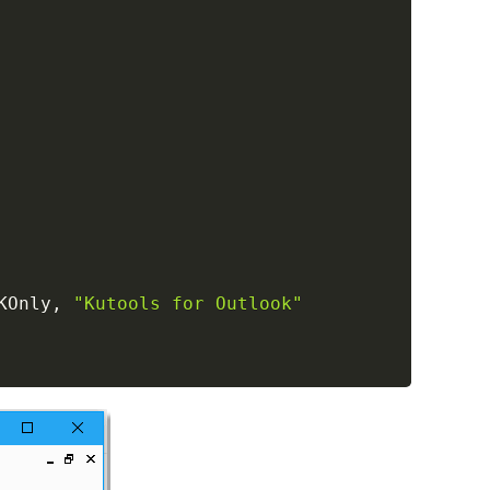
KOnly
,
"Kutools for Outlook"