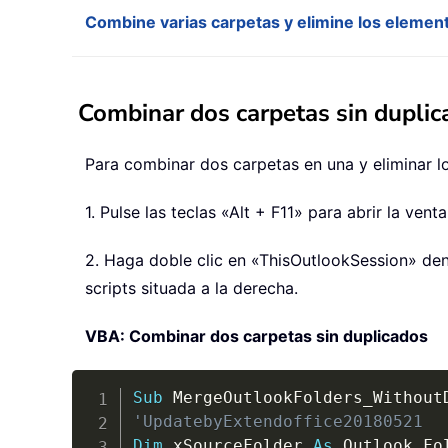
Combine varias carpetas y elimine los elemen
Combinar dos carpetas sin dupli
Para combinar dos carpetas en una y eliminar l
1. Pulse las teclas «Alt + F11» para abrir la ven
2. Haga doble clic en «ThisOutlookSession» dent
scripts situada a la derecha.
VBA: Combinar dos carpetas sin duplicados
Sub
 MergeOutlookFolders_Without
'UpdatebyExtendoffice20180521
Dim
 xSourceFolder 
As
 Outlook
.