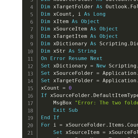
Dim
 xTargetFolder 
As
 Outlook
.
Dim
 xCount
,
 i 
As
Long
Dim
 xItem 
As
Object
Dim
 xSourceItem 
As
Object
Dim
 xTargetItem 
As
Object
Dim
 xDictionary 
As
 Scripting
.
Di
Dim
 xStr 
As
String
On
Error
Resume
Next
Set
 xDictionary 
=
New
 Scripting
Set
 xSourceFolder 
=
 Application
Set
 xTargetFolder 
=
 Application
xCount 
=
0
If
 xSourceFolder
.
DefaultItemTyp
    MsgBox 
"Error: The two fold
Exit
Sub
End
If
For
 i 
=
 xSourceFolder
.
Items
.
Cou
Set
 xSourceItem 
=
 xSourceFo