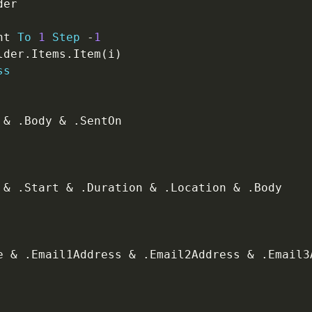
nt 
To
1
Step
-
1
lder
.
Items
.
Item
(
i
)
ss
 
&
.
Body 
&
.
SentOn

 
&
.
Start 
&
.
Duration 
&
.
Location 
&
.
Body

e 
&
.
Email1Address 
&
.
Email2Address 
&
.
Email3