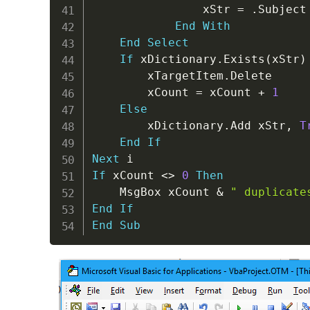
                xStr 
=
.
Subject
End
With
End
Select
If
 xDictionary
.
Exists
(
xStr
)
        xTargetItem
.
Delete

        xCount 
=
 xCount 
+
1
Else
        xDictionary
.
Add xStr
,
T
End
If
Next
If
 xCount 
<
>
0
Then
    MsgBox xCount 
&
" duplicate
End
If
End
Sub