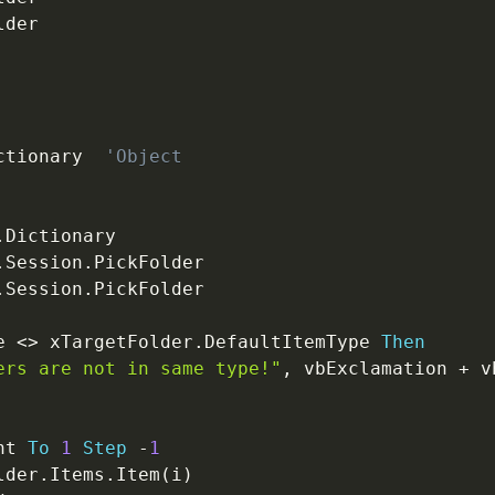
ctionary  
'Object
.
.
Session
.
.
Session
.
PickFolder

e 
<
>
 xTargetFolder
.
DefaultItemType 
Then
ers are not in same type!"
,
 vbExclamation 
+
 v
nt 
To
1
Step
-
1
lder
.
Items
.
Item
(
i
)