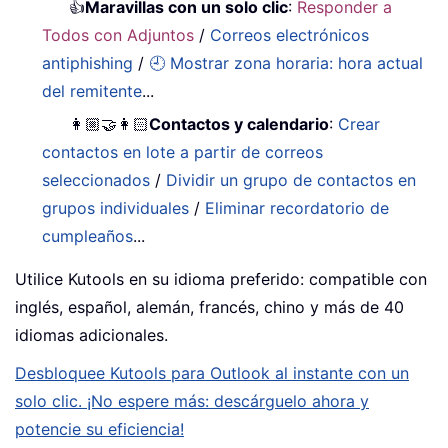
👍
Maravillas con un solo clic
:
Responder a
Todos con Adjuntos
/
Correos electrónicos
antiphishing
/
🕘 Mostrar zona horaria: hora actual
del remitente
...
👩🏼‍🤝‍👩🏻
Contactos y calendario
:
Crear
contactos en lote a partir de correos
seleccionados
/
Dividir un grupo de contactos en
grupos individuales
/
Eliminar recordatorio de
cumpleaños
...
Utilice Kutools en su idioma preferido: compatible con
inglés, español, alemán, francés, chino y más de 40
idiomas adicionales.
Desbloquee Kutools para Outlook al instante con un
solo clic. ¡No espere más: descárguelo ahora y
potencie su eficiencia!