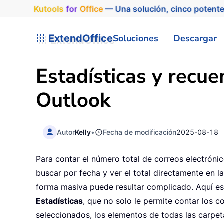
Kutools
for
Office
— Una solución, cinco potente
ExtendOffice
Soluciones
Descargar
Estadísticas y recu
Outlook
Autor
Kelly
•
Fecha de modificación
2025-08-18
Para contar el número total de correos electróni
buscar por fecha y ver el total directamente en l
forma masiva puede resultar complicado. Aquí 
Estadísticas
, que no solo le permite contar los 
seleccionados, los elementos de todas las carpet