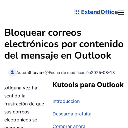
ExtendOffice
Bloquear correos
electrónicos por contenido
del mensaje en Outlook
Autora
Siluvia
•
Fecha de modificación
2025-08-18
Kutools para Outlook
¿Alguna vez ha
sentido la
Introducción
frustración de que
sus correos
Descarga gratuita
electrónicos se
Comprar ahora
marquen